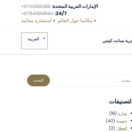
الإمارات العربية المتحدة:
+97143555288
24/7:
+971545558584
مكاتبنا حول العالم
استشارة مجانية‎
العربية
ومترية بسانت كيتس
لتصنيفات
تجارة
(19)
جنسية
(40)
العطل
(2)