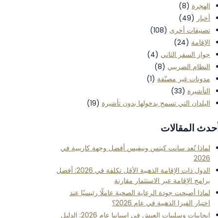
الهجرة
(8)
أخبار
(49)
تصنيفات أخرى
(108)
الإقامة
(24)
جواز السفر الثاني
(4)
النظام الضريبي
(8)
مدونات غير مصنّفة
(1)
التأشيرة
(33)
البلدان التي تسمح بدخولها بدون تأشيرة
(19)
حدث المقالات
لماذا تُعد سانت كيتس ونيفيس أفضل وجهة كاريبية في
2026
الدول ذات الإقامة الذهبية الأقل تكلفة في 2026: أفضل
برامج الإقامة عبر الاستثمار مقارنة
لماذا أصبحت جودة الرعاية الصحية عاملًا رئيسيًا عند
اختيار الفيزا الذهبية في عام 2026؟
إيجابيات وسلبيات العيش في إسبانيا عام 2026: الدليل