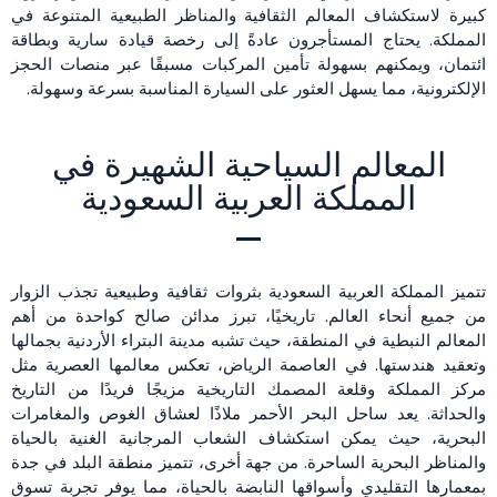
كبيرة لاستكشاف المعالم الثقافية والمناظر الطبيعية المتنوعة في
المملكة. يحتاج المستأجرون عادةً إلى رخصة قيادة سارية وبطاقة
ائتمان، ويمكنهم بسهولة تأمين المركبات مسبقًا عبر منصات الحجز
الإلكترونية، مما يسهل العثور على السيارة المناسبة بسرعة وسهولة.
المعالم السياحية الشهيرة في
المملكة العربية السعودية
تتميز المملكة العربية السعودية بثروات ثقافية وطبيعية تجذب الزوار
من جميع أنحاء العالم. تاريخيًا، تبرز مدائن صالح كواحدة من أهم
المعالم النبطية في المنطقة، حيث تشبه مدينة البتراء الأردنية بجمالها
وتعقيد هندستها. في العاصمة الرياض، تعكس معالمها العصرية مثل
مركز المملكة وقلعة المصمك التاريخية مزيجًا فريدًا من التاريخ
والحداثة. يعد ساحل البحر الأحمر ملاذًا لعشاق الغوص والمغامرات
البحرية، حيث يمكن استكشاف الشعاب المرجانية الغنية بالحياة
والمناظر البحرية الساحرة. من جهة أخرى، تتميز منطقة البلد في جدة
بمعمارها التقليدي وأسواقها النابضة بالحياة، مما يوفر تجربة تسوق