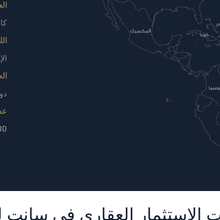
ال
كا
الل
الإ
الع
دول
عد
180 ألف 
ت الاستثمار العقاري في سانت ل