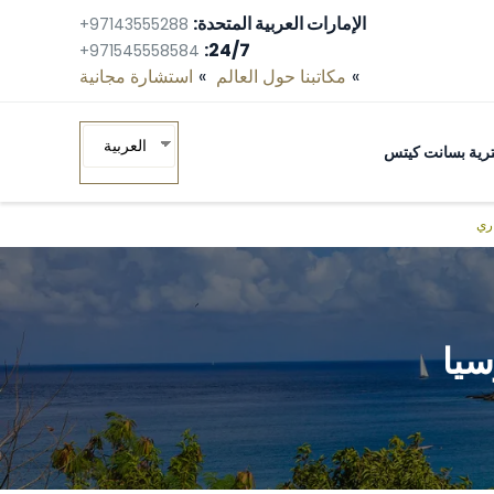
الإمارات العربية المتحدة:
+97143555288
24/7:
+971545558584
مكاتبنا حول العالم
استشارة مجانية‎
العربية
ومترية بسانت كيتس
اري
سيا