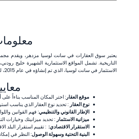
معلومات
يعتبر سوق العقارات في سانت لوسيا مزدهر، ويقدم مجموعة 
التاريخية. تشمل المواقع الاستثمارية الشهيرة خليج رود
الاستثمار في سانت لوسيا، الذي تم إنشاؤه في عام 2015، للمستثمرين الحصول على جنسية سانت لوسيا عن طريق استثمارات عقارية كبيرة، مما يزيد من جاذبيتها للمشترين المحتملين.
معايي
موقع العقار
: اختر المكان المناسب بناءاً على أ
نوع العقار
: تحديد نوع العقار الذي يناسب استرا
الإطار القانوني والتنظيمي
: فهم القوانين واللوا
ميزانية الاستثمار
: تحديد ميزانيتك وخيارات الت
الاستقرار الاقتصادي:
: تقييم استقرار البلد الا
البنية التحتية وسهولة الوصول
: النظر في إمكان