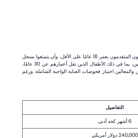
يخضع برنامج جنسية سانت لوسيا عن طريق الاستثمار لمجموعة من القواعد الواضحة التي تحدد مسار عملية التقديم. يجب أن يكون المتقدمون بعمر 18 عامًا على الأقل، وأن يتمتعوا بسجل
جنائي نظيف، بالإضافة إلى ضرورة إثبات المصدر القانوني للأموال المستخدمة في الاستثمار. يتيح البرنامج إدراج المعالين المؤهلين، بما في ذلك الأطفال الذين تقل أعمارهم عن 30 عامًا،
ن تقل أعمارهم عن 18 عامًا. كما يجب على جميع المتقدمين والمعالين اجتياز فحوصات العناية الواجبة الشاملة. ورغم
التفاصيل
6 أشهر كحد أدنى
240,000 دولار أمريكي