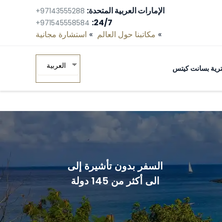
الإمارات العربية المتحدة:
+97143555288
24/7:
+971545558584
مكاتبنا حول العالم
استشارة مجانية‎
العربية
ومترية بسانت كيتس
السفر بدون تأشيرة إلى
الى أكثر من 145 دولة