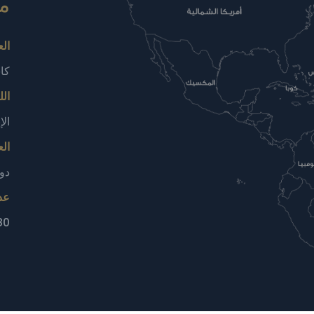
مع
ال
كا
الل
الإ
الع
دول
عد
180 ألف 