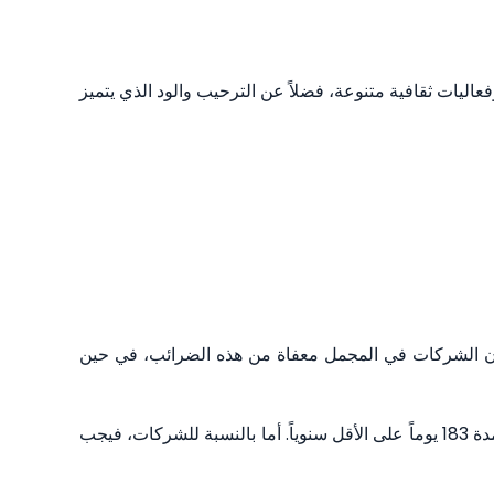
فعاليات ثقافية متنوعة، فضلاً عن الترحيب والود الذي يتميز
 أن الشركات في المجمل معفاة من هذه الضرائب، في حين
يستفيد الأفراد الحاصلون على الإقامة الضريبية من معدلات ضريبية مخفضة، ويُعتبر الفرد مقيماً ضريبياً إذا أقام في سانت لوسيا لمدة 183 يوماً على الأقل سنوياً. أما بالنسبة للشركات، فيجب