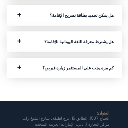
هل يمكن تجديد بطاقة تصريح الإقامة؟
هل يشترط معرفة اللغة اليونانية للإقامة؟
كم مرة يجب على المستثمر زيارة قبرص؟
العنوان:
الجناح 1507، الطابق 15، برج لطيفة، شارع الشيخ زايد،
مركز التجارة 1، دبي، الإمارات العربية المتحدة