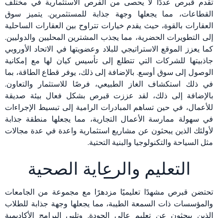
تقدم قبرص عددًا لا يحصى من الفرص الاستثمارية في مختلف
القطاعات، مما يجعلها وجهة جذابة للمستثمرين. يتميز سوق
العقارات بالقوة، حيث يقدم خيارات تتراوح بين العقارات الساحلية
إلى التطويرات الحضرية، مما يجذب المشترين المحليين والدوليين.
كما يعزز الموقع الاستراتيجي للبلاد وعضويتها في الاتحاد الأوروبي
جاذبيتها للشركات التي تتطلع إلى تأسيس كيان لها مع إمكانية
الوصول إلى سوق أوسع. بالإضافة إلى ذلك، يوفر قطاع الطاقة، بما
في ذلك استكشاف الغاز الطبيعي، فرصًا للاستثمار والتعاون.
بالإضافة إلى ذلك، لقد عززت قبرص بشكل فعال بيئة صديقة
للأعمال، في حين تساهم المبادرات الرامية إلى تبسيط الإجراءات
في سهولة ممارسة الأعمال التجارية، مما يجعلها منطقة جذابة
لأولئك الذين يبحثون عن مشاريع استثمارية واعدة في عدة مجالات
مثل السياحة والتكنولوجيا والبنية التحتية.
التعليم والرعاية الصحية
تحتضن قبرص مشهدًا تعليميًا مزدهرًا مع مجموعة من الجامعات
والمؤسسات ذات السمعة الطيبة، مما يجعلها وجهة جذابة للطلاب
الذين يبحثون عن تعليم عالي الجودة. وتلبي البرامج الأكاديمية