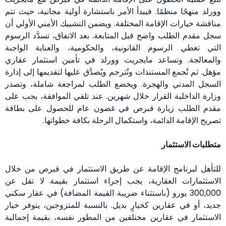
وورلد منهجًا منظمًا. فيبدأ الأمر باستشارة أولية مجانية، حيث تتم
مناقشة خيارات الإقامة المختلفة. ويضمن التشييك الأمني الأولي أن
سجل مقدم الطلب واضح قبل المتابعة. بعد الاتفاق، تسدَّد الرسوم
التي تغطي الرسوم القانونية، والحكومية، والعناية الواجبة
والمعالجة. وتساعد مايجريت وورلد في تأمين استثمار عقاري
مؤهل. ثم تُجمع المستندات وتُترجم ويُصدَّق عليها لتقديمها إلى إدارة
السجل المدني والهجرة. ويخضع الطلب لمراجعة شاملة، وتصدر
وزارة الداخلية القرار خلال شهرين. عند تلقي الموافقة، يجب على
مقدم الطلب زيارة قبرص في غضون عام للحصول على بطاقة
تصريح الإقامة الدائمة، واستكمال الرحلة بكافة خطواتها.
متطلبات الاستثمار
للتأهل لبرنامج الإقامة عن طريق الاستثمار في قبرص من خلال
الاستثمارات العقارية، يجب إجراء استثمار بقيمة لا تقل عن
300,000 يورو (باستثناء ضريبة القيمة المضافة) في عقار سكني
جديد، أو في عقارين كخيارٍ بديل. بالنسبة للمتزوجين، يتوفر خيار
الاستثمار في عقارين مختلفين من المطور نفسه، بقيمة إجمالية