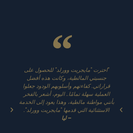
"اخترت "مايجريت وورلد" للحصول على
"كا
جنسيتي المالطية، وكانت هذه أفضل
رح
قراراتي. كفاءتهم وأسلوبهم الودود جعلوا
العملية سهلة تمامًا.. اليوم، أشعر بالفخر
جا
بأنني مواطنة مالطية، وهذا يعود إلى الخدمة
ع
الاستثنائية التي قدمها "مايجريت وورلد".
ب
– ليا
ا