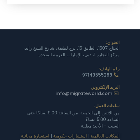
العنوان:
الجناح 1507، الطابق 15، برج لطيفة، شارع الشيخ زايد،
مركز التجارة 1، دبي، الإمارات العربية المتحدة
رقم الهاتف:
97143555288
البريد الإلكتروني
info@migrateworld.com
ساعات العمل:
من الاثنين إلى الجمعة: من الساعة 9:00 صباحًا حتى
الساعة 5:00 مساءً
السبت - الأحد: مغلقة
المكاتب العالمية
|
استشارات حكومية
|
استشارة مجانية