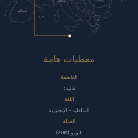
معطيات هامة‎
العاصمة
فاليتا:
اللغة
المالطية - الإنجليزية
العملة
اليورو (EUR)