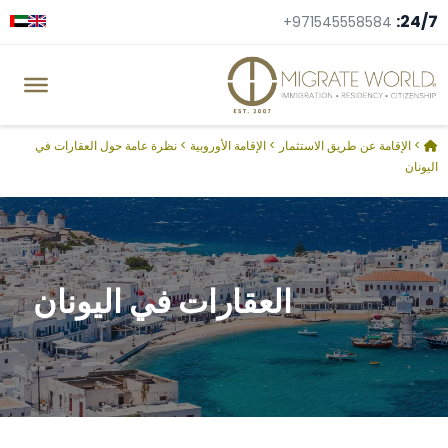
24/7:
+971545558584
>
الإقامة عن طريق الاستثمار
>
الإقامة الأوروبية
>
نظرة عامة حول العقارات في
اليونان
العقارات في اليونان