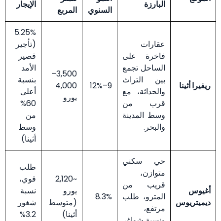
البارزة
الإيجار
السنوي
المربع
5.25%
عقارات
(تأجير
فاخرة على
قصير
الساحل تجمع
الأمد
3,500–
بين التراث
بنسبة
ريفيرا أثينا
9–12%
4,000
والحداثة، مع
أعلى
يورو
قرب من
60%
وسط المدينة
من
والبحر.
وسط
أثينا)
حي سكني
طلب
متوازن،
~2,120
قوي،
قريب من
أغيوس
يورو
نسبة
المترو، طلب
8.3%
ديميتريوس
(متوسط
شغور
مرتفع،
أثينا)
3.2%
ونسبة شواغر