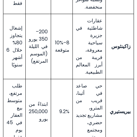
فقط
منخفضة.
عقارات
شاطئية في
إشغال
200–
جزيرة
يتجاوز
350 يورو
سياحية
8–10%
80%
زاكينثوس
في الليلة
معروفة،
متوقعة
خلال 6
(الموسم
قريبة من
أشهر
المرتفع)
أبرز المعالم
سنويًا
الطبيعية.
حي صاعد
طلب
في أثينا،
مرتفع،
قريب من
متوسط
ابتداءً من
المترو،
بيع
بيريستيري
9.2%
250,000
مشاريع تجديد
العقار
يورو
حضري،
في 45
ومجتمع
يوم