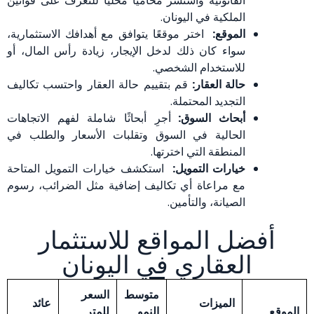
القانونية واستشر محاميًا محليًا للتعرف على قوانين
الملكية في اليونان.
الموقع:
اختر موقعًا يتوافق مع أهدافك الاستثمارية،
سواء كان ذلك لدخل الإيجار، زيادة رأس المال، أو
للاستخدام الشخصي.
حالة العقار:
قم بتقييم حالة العقار واحتسب تكاليف
التجديد المحتملة.
أبحاث السوق:
أجرِ أبحاثًا شاملة لفهم الاتجاهات
الحالية في السوق وتقلبات الأسعار والطلب في
المنطقة التي اخترتها.
خيارات التمويل:
استكشف خيارات التمويل المتاحة
مع مراعاة أي تكاليف إضافية مثل الضرائب، رسوم
الصيانة، والتأمين.
أفضل المواقع للاستثمار
العقاري في اليونان
متوسط
السعر
الميزات
عائد
الموقع
النمو
للمتر