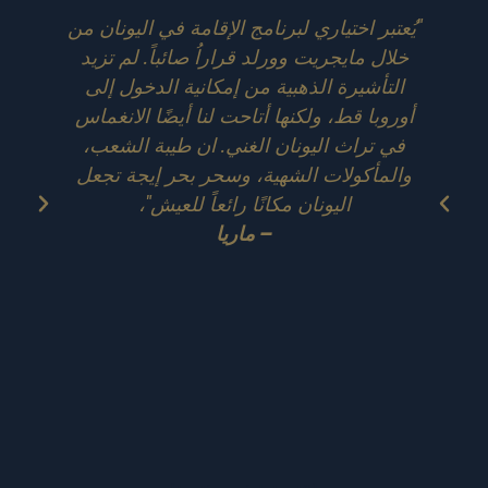
"يُعتبر اختياري لبرنامج الإقامة في اليونان من
خلال مايجريت وورلد قراراُ صائباً. لم تزيد
التأشيرة الذهبية من إمكانية الدخول إلى
ا
أوروبا قط، ولكنها أتاحت لنا أيضًا الانغماس
أب
في تراث اليونان الغني. ان طيبة الشعب،
ال
والمأكولات الشهية، وسحر بحر إيجة تجعل
سه
اليونان مكانًا رائعاً للعيش"،
– ماريا
الب