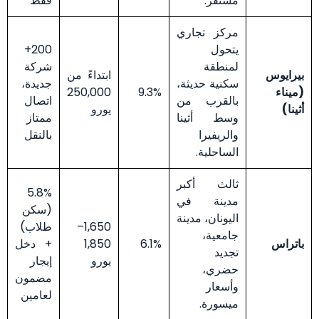
مستقر.
فقط
مركز تجاري
يتحول
200+
لمنطقة
شركة
بيرايوس
ابتداءً من
سكنية حديثة،
جديدة،
(ميناء
9.3%
250,000
بالقرب من
اتصال
أثينا)
يورو
وسط أثينا
ممتاز
والريفيرا
بالنقل
الساحلية.
ثالث أكبر
5.8%
مدينة في
(سكن
اليونان، مدينة
1,650–
طلاب)
جامعية،
باتراس
6.1%
1,850
+ دخل
تجديد
يورو
إيجار
حضري،
مضمون
وأسعار
لعامين
ميسورة.