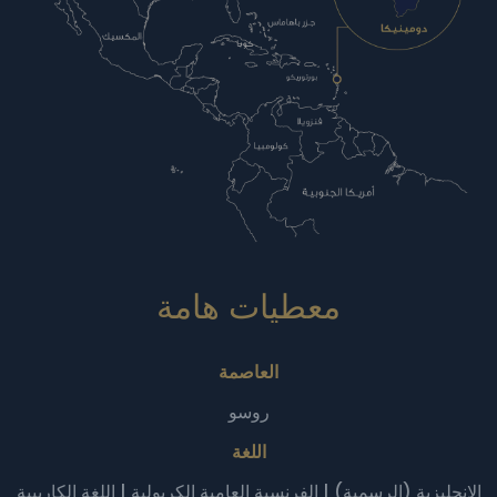
معطيات هامة‎
العاصمة
روسو
اللغة
الإنجليزية (الرسمية) | الفرنسية العامية الكريولية | اللغة الكاريبية