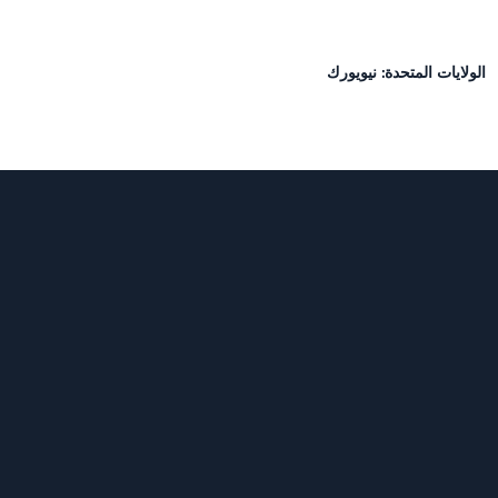
+234906331960
ريطة جوجل
الولايات المتحدة: نيويورك
99 شارع هادسون، الطابق الخامس، #7045،
يورك، NY 10013، الولايات المتحدة الأمريكية
+1646706534
ريطة جوجل