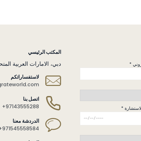
المكتب الرئيسي
دبي، الامارات العربية المتح
روني *
لاستفساراتكم
grateworld.com
اتصل بنا
+97143555288
لاستشارة *
الدردشة معنا
+971545558584