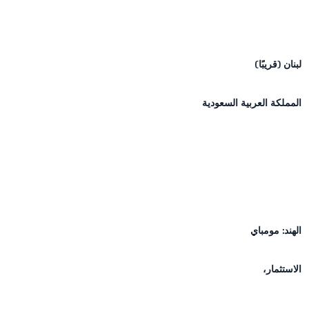
لبنان (قريبًا)
تتم إضافة العنوان الجديد قريبًا
المملكة العربية السعودية
2591 طريق مكة، الحداء، الرياض 12913،
لسعودية (بجانب كورت يارد الرياض باي ماريوت
دبلوماتيك كوارتر مقابل البوابة 2 للحي
لدبلوماسي)
+96653066889
الهند: مومباي
ريطة جوجل
المكتب 940، الطابق 9، مبنى بلاتينا، مجمع باندرا
الاستثمار،
ورلا، باندرا (شرق)، مومباي 400051، الهند
135 شارع سيسيل، #08-00، مبنى الخطوط
+91226700061