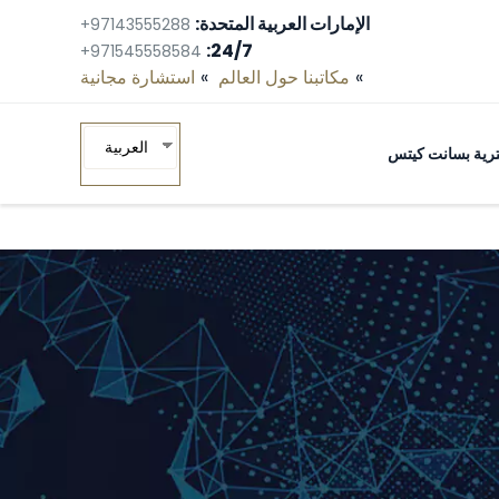
الإمارات العربية المتحدة:
+97143555288
24/7:
+971545558584
مكاتبنا حول العالم
استشارة مجانية‎
العربية
ومترية بسانت كيتس