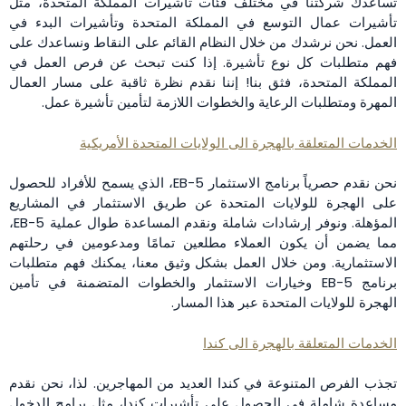
تساعدك شركتنا في مختلف فئات تأشيرات المملكة المتحدة، مثل
تأشيرات عمال التوسع في المملكة المتحدة وتأشيرات البدء في
العمل. نحن نرشدك من خلال النظام القائم على النقاط ونساعدك على
فهم متطلبات كل نوع تأشيرة. إذا كنت تبحث عن فرص العمل في
المملكة المتحدة، فثق بنا! إننا نقدم نظرة ثاقبة على مسار العمال
المهرة ومتطلبات الرعاية والخطوات اللازمة لتأمين تأشيرة عمل.
الخدمات المتعلقة بالهجرة الى الولايات المتحدة الأمريكية
نحن نقدم حصرياً برنامج الاستثمار EB-5، الذي يسمح للأفراد للحصول
على الهجرة للولايات المتحدة عن طريق الاستثمار في المشاريع
المؤهلة. ونوفر إرشادات شاملة ونقدم المساعدة طوال عملية EB-5،
مما يضمن أن يكون العملاء مطلعين تمامًا ومدعومين في رحلتهم
الاستثمارية. ومن خلال العمل بشكل وثيق معنا، يمكنك فهم متطلبات
برنامج EB-5 وخيارات الاستثمار والخطوات المتضمنة في تأمين
الهجرة للولايات المتحدة عبر هذا المسار.
الخدمات المتعلقة بالهجرة الى كندا
تجذب الفرص المتنوعة في كندا العديد من المهاجرين. لذا، نحن نقدم
مساعدة شاملة في الحصول على تأشيرات كندا، مثل برامج الدخول