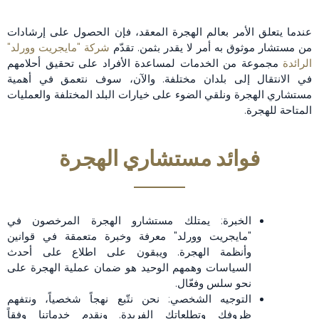
عندما يتعلق الأمر بعالم الهجرة المعقد، فإن الحصول على إرشادات
من مستشار موثوق به أمر لا يقدر بثمن. تقدّم
شركة "مايجريت وورلد"
الرائدة
مجموعة من الخدمات لمساعدة الأفراد على تحقيق أحلامهم
في الانتقال إلى بلدان مختلفة. والآن، سوف نتعمق في أهمية
مستشاري الهجرة ونلقي الضوء على خيارات البلد المختلفة والعمليات
المتاحة للهجرة.
فوائد مستشاري الهجرة
الخبرة: يمتلك مستشارو الهجرة المرخصون في
"مايجريت وورلد" معرفة وخبرة متعمقة في قوانين
وأنظمة الهجرة. ويبقون على اطلاع على أحدث
السياسات وهمهم الوحيد هو ضمان عملية الهجرة على
نحو سلس وفعّال.
التوجيه الشخصي: نحن نتّبع نهجاً شخصياً، ونتفهم
ظروفك وتطلعاتك الفريدة. ونقدم خدماتنا وفقاً