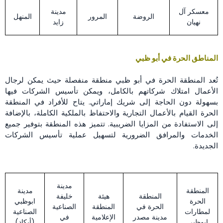
معسكر آل
مدينة
الروضة
المرور
المنهل
نهيان
زايد
المناطق الحرة في أبو ظبي
تُعد المنطقة الحرة في أبو ظبي منطقة منفصلة حيث يمكن لرجال
الأعمال امتلاك شركاتهم بالكامل، ويمكن تأسيس الشركات فيها
بسهولة دون الحاجة إلى شريك إماراتي. يتاح للأفراد في المنطقة
الحرة القيام بالأعمال التجارية والاحتفاظ بالملكية الكاملة، بالإضافة
إلى الاستفادة من المزايا الضريبية. تتميز هذه المنطقة بتوفير جميع
الخدمات والمرافق الضرورية لتسهيل عملية تأسيس الشركات
الجديدة.
مدينة
المنطقة
مدينة
المنطقة
هيئة
خليفة
الحرة
ابوظبي
الحرة في
المنطقة
الصناعية
لمطارات
الصناعية
مدينة مصدر
الإعلامية
في
ابوظبي
(أيكاد)