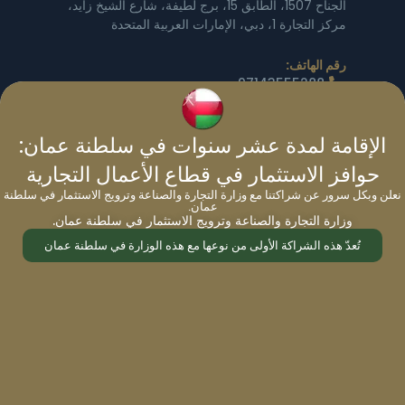
الجناح 1507، الطابق 15، برج لطيفة، شارع الشيخ زايد،
مركز التجارة 1، دبي، الإمارات العربية المتحدة
رقم الهاتف:
97143555288
البريد الإلكتروني
info@migrateworld.com
الإقامة لمدة عشر سنوات في سلطنة عمان:
حوافز الاستثمار في قطاع الأعمال التجارية
ساعات العمل:
من الاثنين إلى الجمعة: من الساعة 9:00 صباحًا حتى
نعلن وبكل سرور عن شراكتنا مع وزارة التجارة والصناعة وترويج الاستثمار في سلطنة
عمان.
الساعة 5:00 مساءً
وزارة التجارة والصناعة وترويج الاستثمار في سلطنة عمان.
السبت - الأحد: مغلقة
تُعدّ هذه الشراكة الأولى من نوعها مع هذه الوزارة في سلطنة عمان
المكاتب العالمية
|
استشارات حكومية
|
استشارة مجانية
من نحن
|
الهجرة
|
خدماتنا
|
المسؤولية الاجتماعية
للشركات
|
مدونات
|
أخبار
|
سياسة الخصوصية
|
مقارنة
|
مؤشر جوازات السفر
|
جوازات السفر في العالم
الهجرة
: