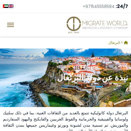
24/7:
+971545558584
>
البرتغال
نبذة عن دولة البرتغال
البرتغال دولة كاثوليكية تتمتع بالعديد من الثقافات الغنية، بما في ذلك سلتيك
ولوساتيا والفينيقية والجرمانية والقوط الغربيين والفايكنج واليهود السفارديم
والموريش. تم تسمية مدن لشبونة وبورتو وغيماريس جميعها بمدن الثقافة