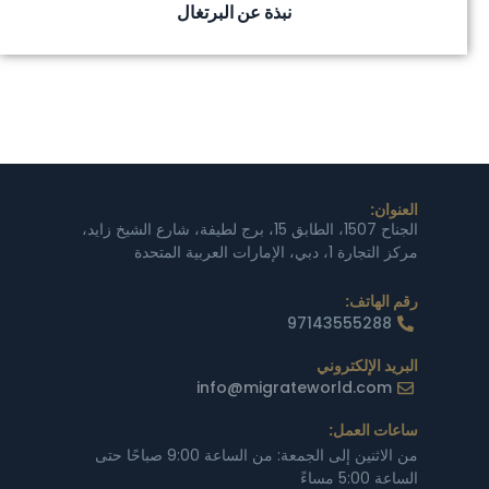
نبذة عن البرتغال
العنوان:
الجناح 1507، الطابق 15، برج لطيفة، شارع الشيخ زايد،
مركز التجارة 1، دبي، الإمارات العربية المتحدة
رقم الهاتف:
97143555288
البريد الإلكتروني
info@migrateworld.com
ساعات العمل:
من الاثنين إلى الجمعة: من الساعة 9:00 صباحًا حتى
الساعة 5:00 مساءً