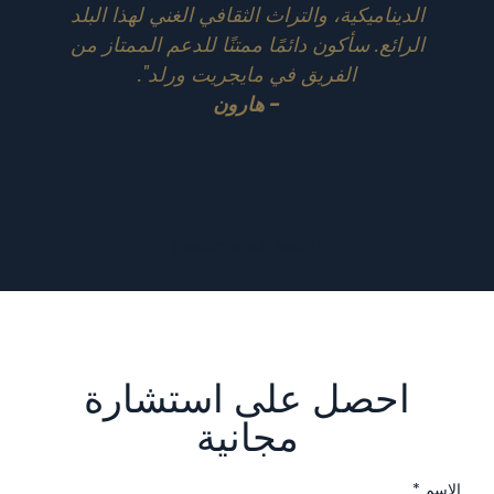
الديناميكية، والتراث الثقافي الغني لهذا البلد
الرائع. سأكون دائمًا ممتنًا للدعم الممتاز من
الفريق في مايجريت ورلد".
- هارون
[testimonial_text2]
احصل على استشارة
مجانية
الاسم *