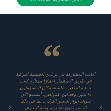
"كانت المشاركة في برنامج الجنسية التركية
عن طريق الاستثمار اختيارًا ممتازًا. كانت
ا
عملية التقديم سلسة، وكان المسؤولون
ا
داعمين وفعالين. كمواطن، أستمتع الآن
وم
بفوائد جواز السفر التركي، بما في ذلك
لد
السفر بدون تأشيرة، وبيئة الأعمال