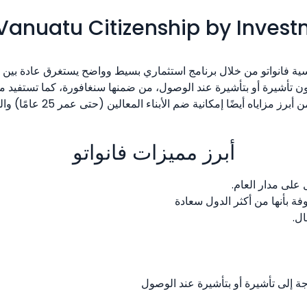
Vanuatu Citizenship by Invest
فانواتو من خلال برنامج استثماري بسيط وواضح يستغرق عادة بين شهري
نحك إمكانية السفر إلى أكثر من 90 دولة بدون تأشيرة أو بتأشيرة عند الوصول، من ضمنها سنغا
إمكانية ضم الأبناء المعالين (حتى عمر 25 عامًا) والوالدين المعالين (65 عامًا فما فوق).
أبرز مميزات فانواتو
على مدار العام.
ة بأنها من أكثر الدول سعادة
ال.