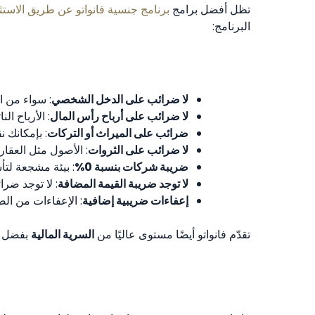
تظل أفضل برامج
برنامج جنسية فانواتو عن طريق الاستث
البرنامج:
لا ضرائب على الدخل الشخصي
: سواء من ا
لا ضرائب على أرباح رأس المال
: الأرباح ال
ضرائب على الميراث أو التركات
: بإمكانك ن
لا ضرائب على الثروات
: الأصول مثل العقا
ضريبة شركات بنسبة 0%
: بيئة مشجعة لتأ
لا توجد ضريبة القيمة المضافة
: لا توجد ضر
إعفاءات ضريبية إضافية
: الإعفاءات من الض
تقدّم فانواتو أيضًا مستوى عاليًا من
السرية المالية
بفضل قو