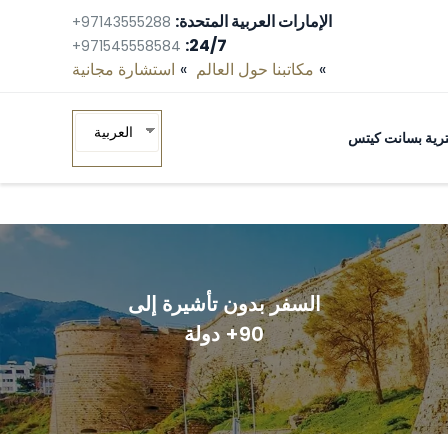
الإمارات العربية المتحدة:
+97143555288
24/7:
+971545558584
مكاتبنا حول العالم
استشارة مجانية‎
العربية
ومترية بسانت كيتس
السفر بدون تأشيرة إلى
90+ دولة