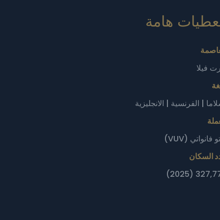
طيات هامة‎
عاصمة
ت فيلا
غة
اما | الفرنسية | الانجليزية
ملة
و فانواتي (VUV)
د السكان
327,777 (2