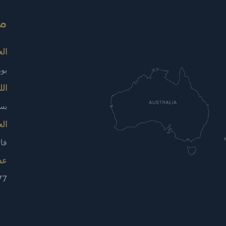
مع
ال
بور
الل
بسل
الع
فات
عد
025)