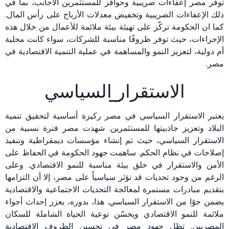
توفر مصر إعفاءات ضريبية وحوافز للمستثمرين الأجانب، بما في
ذلك الإعفاءات الضريبية وتخفيض معدلات الأرباح على رأس المال.
كما ان الحكومة تركّز على تهيئة بيئة ملائمة للأعمال من خلال هذه
الإجراءات، حيث توفر ظروفًا مناسبة للشركات، سواء كانت محلية
أم دولية، لتعزيز النمو والمساهمة في عملية التنمية الاقتصادية في
مصر.
الاستقرار السياسي
يعتبر الاستقرار السياسي في مصر ركيزة أساسية لتحقيق تنمية
البلاد وتعزيز جاذبيتها للمستثمرين. شهدت مصر فترة نسبية من
الاستقرار السياسي، حيث تم إنشاء مؤسسات ديمقراطية وتنفيذ
إصلاحات في نظام الحكم. ساهمت جهود الحكومة في الحفاظ على
الأمن والاستقرار في خلق بيئة مناسبة للنمو الاقتصادي. وعلى
الرغم من وجود تحديات قد تؤثر سياسياً على مصر، إلا أن التزامها
بتقديم مبادرات مستمرة لمعالجة التحديات الاجتماعية والاقتصادية
يضمن جوًا من الاستقرار السياسي. هذا، بدوره، يعزز إحداث أجواء
ملائمة للنمو الاقتصادي ويحسّن نوعية الحياة الشاملة للسكان
المصريين. تظل جهود مصر في تحسين الظروف الاقتصادية