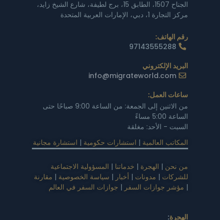
الجناح 1507، الطابق 15، برج لطيفة، شارع الشيخ زايد،
مركز التجارة 1، دبي، الإمارات العربية المتحدة
رقم الهاتف:
97143555288
البريد الإلكتروني
info@migrateworld.com
ساعات العمل:
من الاثنين إلى الجمعة: من الساعة 9:00 صباحًا حتى
الساعة 5:00 مساءً
السبت - الأحد: مغلقة
المكاتب العالمية
|
استشارات حكومية
|
استشارة مجانية
من نحن
|
الهجرة
|
خدماتنا
|
المسؤولية الاجتماعية
للشركات
|
مدونات
|
أخبار
|
سياسة الخصوصية
|
مقارنة
|
مؤشر جوازات السفر
|
جوازات السفر في العالم
الهجرة
: