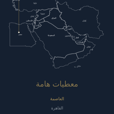
معطيات هامة‎
العاصمة
القاهرة