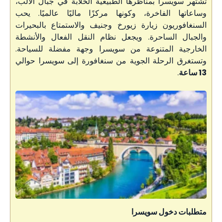
تشتهر سويسرا بمناظرها الطبيعية الخلابة في جبال الألب،
وساعاتها الفاخرة، وكونها مركزًا ماليًا عالميًا. يحب
السنغافوريون زيارة زيورخ وجنيف والاستمتاع بالبحيرات
والجبال الساحرة. ويجعل نظام النقل الفعال والأنشطة
الخارجية المتنوعة من سويسرا وجهة مفضلة للسياحة.
وتستغرق الرحلة الجوية من سنغافورة إلى سويسرا حوالي
13 ساعة
.
متطلبات دخول سويسرا