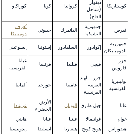
ديفوار
كوستاريكا
كرواتيا
كوبا
كوراكاو
(ساحل
العاج)
جمهورية
تُعرف
قبرص
الدانمرك
جيبوتي
التشيكية
دومينيكا
جمهورية
إكوادور
السلفادور
إستونيا
إيسواتيني
الدومينيكان
جزر
غيانا
فيجي
فنلندا
فرنسا
فاروس
الفرنسية
جزر الهند
بولينيزيا
الغربية
غامبيا
جورجيا
ألمانيا
الفرنسية
الفرنسية
الأرض
غانا
جبل طارق
اليونان
غرينادا
الخضراء
غوام
غواتيمالا
غينيا
غيانا
هايتي
هندوراس
هونج كونج
هنغاريا
آيسلندا
إندونيسيا