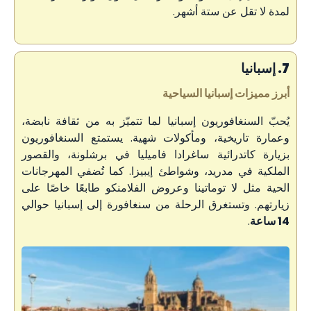
لمدة لا تقل عن ستة أشهر.
7. إسبانيا
أبرز مميزات إسبانيا السياحية
يُحبّ السنغافوريون إسبانيا لما تتميّز به من ثقافة نابضة،
وعمارة تاريخية، ومأكولات شهية. يستمتع السنغافوريون
بزيارة كاتدرائية ساغرادا فاميليا في برشلونة، والقصور
الملكية في مدريد، وشواطئ إيبيزا. كما تُضفي المهرجانات
الحية مثل لا توماتينا وعروض الفلامنكو طابعًا خاصًا على
زيارتهم. وتستغرق الرحلة من سنغافورة إلى إسبانيا حوالي
14 ساعة
.