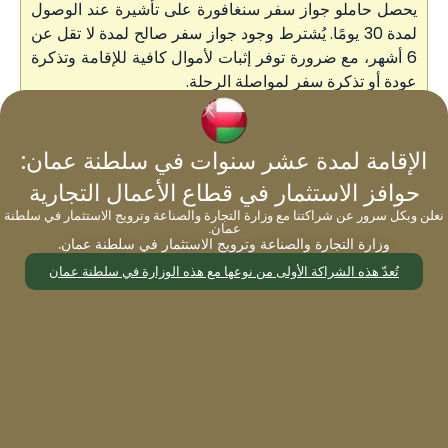
يحصل حاملو جواز سفر سنغافورة على تأشيرة عند الوصول
لمدة 30 يومًا. يُشترط وجود جواز سفر صالح لمدة لا تقل عن
6 أشهر، مع ضرورة توفر إثبات لأموال كافية للإقامة وتذكرة
عودة أو تذكرة سفر لمواصلة الرحلة.
الإقامة لمدة عشر سنوات في سلطنة عمان:
4. جزر السيشل
حوافز الاستثمار في قطاع الأعمال التجارية
أبرز مميزات سيشيل السياحية
نعلن وبكل سرور عن شراكتنا مع وزارة التجارة والصناعة وترويج الاستثمار في سلطنة
عمان.
تتميز جزر السيشل بجمالها الطبيعي الساحر وشواطئها
وزارة التجارة والصناعة وترويج الاستثمار في سلطنة عمان.
الهادئة ومياهها الصافية وتنوعها الحيوي البحري، مما يجعلها
تُعدّ هذه الشراكة الأولى من نوعها مع هذه الوزارة في سلطنة عمان
وجهةً مثاليةً للسنغافوريين الباحثين عن الراحة والاسترخاء.
يقصدها محبو الطبيعة، والأزواج في شهر العسل، وكل من
يرغب في تجربة هادئة بعيدًا عن صخب المدن. تستغرق
الرحلة الجوية من سنغافورة إلى جزر السيشل حوالي 6-7
ساعات.