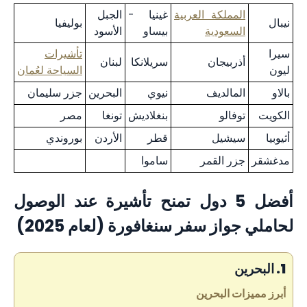
المملكة العربية
غينيا -
الجبل
نيبال
بوليفيا
السعودية
بيساو
الأسود
سيرا
تأشيرات
أذربيجان
سريلانكا
لبنان
ليون
السياحة لعُمان
بالاو
المالديف
نيوي
البحرين
جزر سليمان
الكويت
توفالو
بنغلاديش
تونغا
مصر
أثيوبيا
سيشيل
قطر
الأردن
بوروندي
مدغشقر
جزر القمر
ساموا
أفضل 5 دول تمنح تأشيرة عند الوصول
لحاملي جواز سفر سنغافورة (لعام 2025)
1. البحرين
أبرز مميزات البحرين