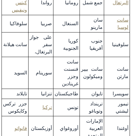
البرتغال
جمع شمل
رومانيا
رواندا
كيتس
ونيفيس
سانت
سان
السنغال
صربيا
سلوفاكيا
لوسيا
مارينو
على جواز
جنوب
كوريا
سلوفينيا
سفر
سانت هيلانة
أفريقيا
الجنوبية
البرتغال،
سانت
سانت
سانت بيير
فنسنت
سورينام
السويد
مارتن
وميكولون
وجزر
غرينادين
سويسرا
تايوان
طاجيكستان
تنزانيا
تايلاند
تيمور
ترينداد
جزر تركس
تونس
تركيا
ليشتي
وتوباغو
وكايكوس
الإمارات
أوغندا
العربية
أوروغواي
أوزبكستان
فانواتو
المتحدة