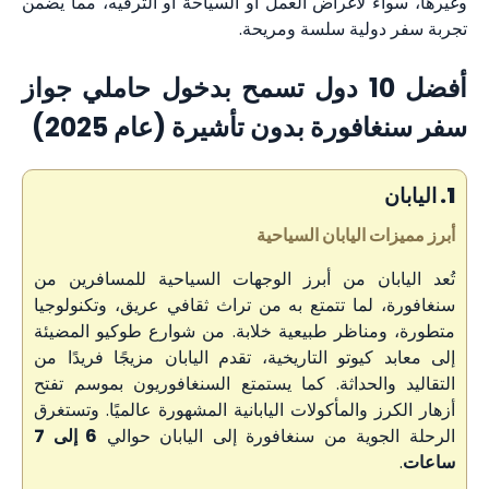
وغيرها، سواء لأغراض العمل أو السياحة أو الترفيه، مما يضمن
تجربة سفر دولية سلسة ومريحة.
أفضل 10 دول تسمح بدخول حاملي جواز
سفر سنغافورة بدون تأشيرة (عام 2025)
1. اليابان
أبرز مميزات اليابان السياحية
تُعد اليابان من أبرز الوجهات السياحية للمسافرين من
سنغافورة، لما تتمتع به من تراث ثقافي عريق، وتكنولوجيا
متطورة، ومناظر طبيعية خلابة. من شوارع طوكيو المضيئة
إلى معابد كيوتو التاريخية، تقدم اليابان مزيجًا فريدًا من
التقاليد والحداثة. كما يستمتع السنغافوريون بموسم تفتح
أزهار الكرز والمأكولات اليابانية المشهورة عالميًا. وتستغرق
الرحلة الجوية من سنغافورة إلى اليابان حوالي
6 إلى 7
ساعات
.