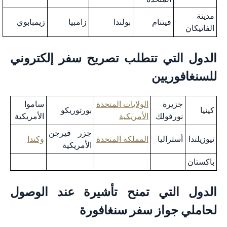
مدينة
فيتنام
بولندا
زامبيا
زيمبابوي
الفاتيكان
الدول التي تتطلب تصريح سفر إلكتروني
للسنغافوريين
جزيرة
الولايات المتحدة
ساموا
كينيا
بورتوريكو
نورفولك
الأمريكية
الأمريكية
جزر فيرجن
نيوزيلندا
أستراليا
المملكة المتحدة
وكندا
الأمريكية
باكستان
الدول التي تمنح تأشيرة عند الوصول
لحاملي جواز سفر سنغافورة