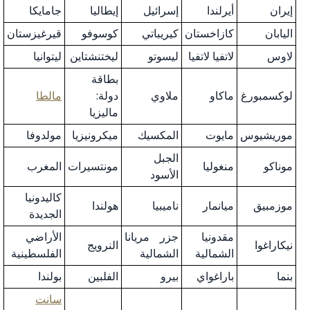
إيران
أيرلندا
إسرائيل
إيطاليا
جامايكا
اليابان
كازاخستان
كيريباتي
كوسوفو
قيرغيزستان
لاوس
لاتفيا لاتفيا
ليسوتو
ليختنشتاين
ليتوانيا
بطاقة
لوكسمبورغ
ماكاو
ملاوي
دولة:
مالطا
ماليزيا
موريشيوس
مايوت
المكسيك
ميكرونيزيا
مولدوفا
الجبل
موناكو
منغوليا
مونتسيرات
المغرب
الأسود
كاليدونيا
موزمبيق
ميانمار
ناميبيا
هولندا
الجديدة
مقدونيا
جزر مريانا
الأراضي
نيكاراغوا
النرويج
الشمالية
الشمالية
الفلسطينية
بنما
باراغواي
بيرو
الفلبين
بولندا
سانت