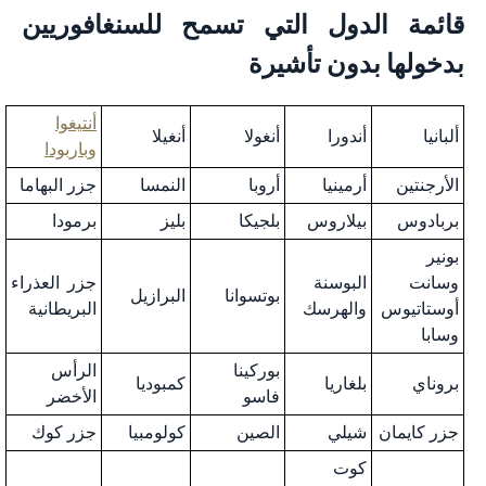
قائمة الدول التي تسمح للسنغافوريين
بدخولها بدون تأشيرة
أنتيغوا
ألبانيا
أندورا
أنغولا
أنغيلا
وباربودا
الأرجنتين
أرمينيا
أروبا
النمسا
جزر البهاما
بربادوس
بيلاروس
بلجيكا
بليز
برمودا
بونير
وسانت
البوسنة
جزر العذراء
بوتسوانا
البرازيل
أوستاتيوس
والهرسك
البريطانية
وسابا
بوركينا
الرأس
بروناي
بلغاريا
كمبوديا
فاسو
الأخضر
جزر كايمان
شيلي
الصين
كولومبيا
جزر كوك
كوت