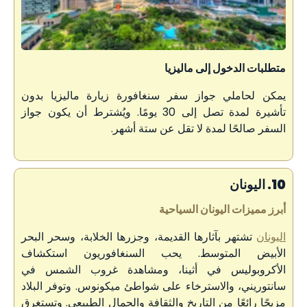
متطلبات الدخول إلى ماليزيا
يمكن لحاملي جواز سفر سنغافورة زيارة ماليزيا بدون
تأشيرة لمدة تصل إلى 30 يومًا. ويُشترط أن يكون جواز
السفر صالحًا لمدة لا تقل عن ستة أشهر.
10. اليونان
أبرز مميزات اليونان السياحية
اليونان
تشتهر بآثارها القديمة، وجزرها الخلابة، وسحر البحر
الأبيض المتوسط. يحب السنغافوريون استكشاف
الأكروبوليس في أثينا، ومشاهدة غروب الشمس في
سانتوريني، والاسترخاء على شواطئ ميكونوس. وتوفر البلاد
مزيجًا رائعًا من التاريخ والثقافة والجمال الطبيعي. وتستغرق