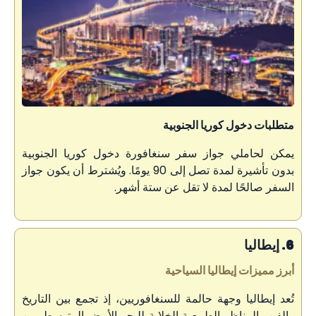
متطلبات دخول كوريا الجنوبية
يمكن لحاملي جواز سفر سنغافورة دخول كوريا الجنوبية
بدون تأشيرة لمدة تصل إلى 90 يومًا. ويُشترط أن يكون جواز
السفر صالحًا لمدة لا تقل عن ستة أشهر.
6. إيطاليا
أبرز مميزات إيطاليا السياحية
تُعد إيطاليا وجهة حالمة للسنغافوريين، إذ تجمع بين التاريخ
والفن والمناظر الطبيعية الخلابة للبحر الأبيض المتوسط. من