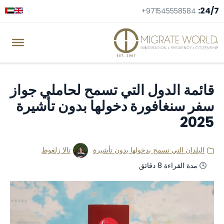
24/7:
+971545558584
قائمة الدول التي تسمح لحاملي جواز
سفر سنغافورة دخولها بدون تأشيرة
2025
البلدان التي تسمح بدخولها بدون تأشيرة
تالا زلغوط
🕓 مدة القراءة 8 دقائق