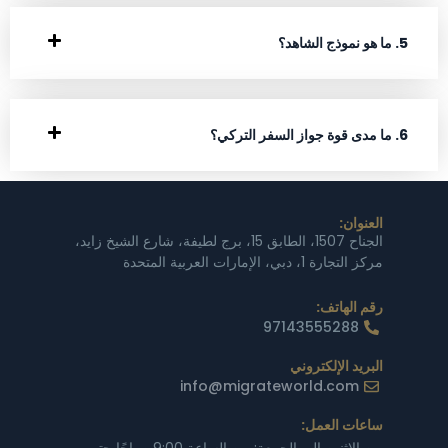
5. ما هو نموذج الشاهد؟
6. ما مدى قوة جواز السفر التركي؟
العنوان:
الجناح 1507، الطابق 15، برج لطيفة، شارع الشيخ زايد،
مركز التجارة 1، دبي، الإمارات العربية المتحدة
رقم الهاتف:
97143555288
البريد الإلكتروني
info@migrateworld.com
ساعات العمل: