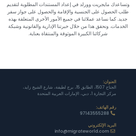
وتساعدك مايجريت وورلد في إعداد المستندات المطلوبة لتقديم
طلب الحصول على الجنسية والإقامة والحصول على جواز سفر
جديد. كما نساعد عملائنا في جميع الأمور الأخرى المتعلقة بهذه
الخدمات. ونحقق هذا من خلال خبرتنا الإدارية والقانونية وشبكة
شركائنا الكبيرة الموثوقة والمنتقاة بعناية.
العنوان:
الجناح 1507، الطابق 15، برج لطيفة، شارع الشيخ زايد،
مركز التجارة 1، دبي، الإمارات العربية المتحدة
رقم الهاتف:
97143555288
البريد الإلكتروني
info@migrateworld.com