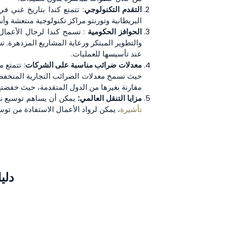
التقدم التكنولوجي
: تتمتع كندا بتاريخ غني ف
البريطانية وتورنتو مراكز تكنولوجية منتعشة وأنظمة بيئية 
الحوافز الحكومية
: تسمح كندا لرجال الأعمال
عند تأسيسها للعمليات.
معدلات ضرائب مناسبة على الشركات
: تتمتع 
حيث تسمح معدلات الضرائب التجارية المنخفضة
مقارنة بغيرها من الدول المتقدمة، حيث خفضتها مؤخرًا من 18% إلى 15%، مما يجعلها وجهة
مزايا التنقل العالمي:
يمكن أن يساهم توسيع ن
تأشيرة
، يمكن لرواد الأعمال الاستفادة من توس
دلي