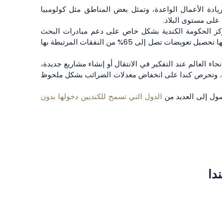
يادة الأعمال الواعدة، وتمثل بعض المناطق مثل كولومبيا
ركز الحكومة الكندية بشكل خاص على دعم مبادرات البحث
والتطوير المبتكر ورعاية المشاريع المزدهرة. تشير فوربس إلى أن المؤسسات التي تستخدم تقنيات متطورة محددة يمكنها تحصيل تعويضات تصل إلى 65% من النفقات المرتبطة بها
ء العالم عند التفكير في الانتقال أو إنشاء مشاريع جديدة،
ركة. وتحرص كندا على انخفاض معدلات الضرائب بشكل ملحوظ
ول إلى العديد من
الدول التي تسمح للكنديين دخولها بدون
دا