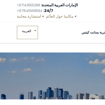
الإمارات العربية المتحدة:
+97143555288
24/7:
+971545558584
مكاتبنا حول العالم
استشارة مجانية‎
العربية
ومترية بسانت كيتس