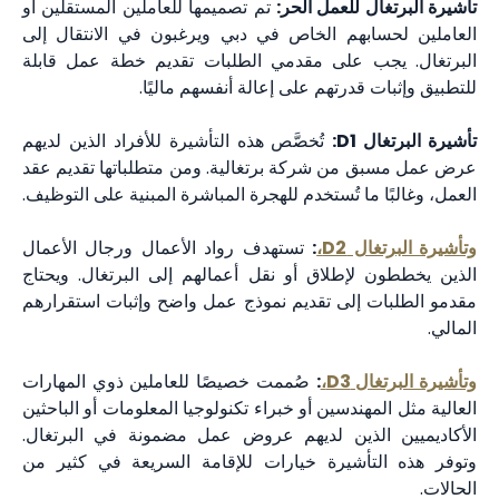
تأشيرة البرتغال للعمل الحر:
تم تصميمها للعاملين المستقلين أو
العاملين لحسابهم الخاص في دبي ويرغبون في الانتقال إلى
البرتغال. يجب على مقدمي الطلبات تقديم خطة عمل قابلة
للتطبيق وإثبات قدرتهم على إعالة أنفسهم ماليًا.
تأشيرة البرتغال D1:
تُخصَّص هذه التأشيرة للأفراد الذين لديهم
عرض عمل مسبق من شركة برتغالية. ومن متطلباتها تقديم عقد
العمل، وغالبًا ما تُستخدم للهجرة المباشرة المبنية على التوظيف.
وتأشيرة البرتغال D2،
:
تستهدف رواد الأعمال ورجال الأعمال
الذين يخططون لإطلاق أو نقل أعمالهم إلى البرتغال. ويحتاج
مقدمو الطلبات إلى تقديم نموذج عمل واضح وإثبات استقرارهم
المالي.
وتأشيرة البرتغال D3،
:
صُممت خصيصًا للعاملين ذوي المهارات
العالية مثل المهندسين أو خبراء تكنولوجيا المعلومات أو الباحثين
الأكاديميين الذين لديهم عروض عمل مضمونة في البرتغال.
وتوفر هذه التأشيرة خيارات للإقامة السريعة في كثير من
الحالات.