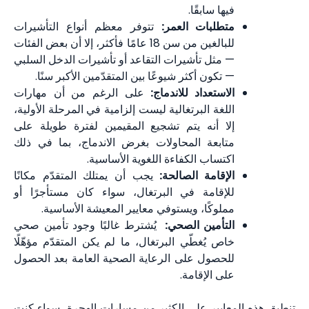
فيها سابقًا.
متطلبات العمر:
تتوفر معظم أنواع التأشيرات
للبالغين من سن 18 عامًا فأكثر، إلا أن بعض الفئات
— مثل تأشيرات التقاعد أو تأشيرات الدخل السلبي
— تكون أكثر شيوعًا بين المتقدّمين الأكبر سنًا.
الاستعداد للاندماج:
على الرغم من أن مهارات
اللغة البرتغالية ليست إلزامية في المرحلة الأولية،
إلا أنه يتم تشجيع المقيمين لفترة طويلة على
متابعة المحاولات بغرض الاندماج، بما في ذلك
اكتساب الكفاءة اللغوية الأساسية.
الإقامة الصالحة:
يجب أن يمتلك المتقدّم مكانًا
للإقامة في البرتغال، سواء كان مستأجرًا أو
مملوكًا، ويستوفي معايير المعيشة الأساسية.
التأمين الصحي:
يُشترط غالبًا وجود تأمين صحي
خاص يُغطّي البرتغال، ما لم يكن المتقدّم مؤهّلًا
للحصول على الرعاية الصحية العامة بعد الحصول
على الإقامة.
تنطبق هذه المعايير على الكثير من مسارات الهجرة، سواء كنت