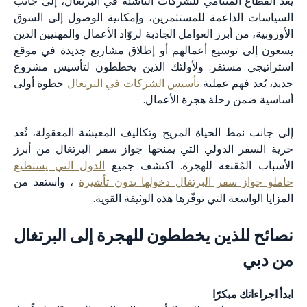
يُعد القطاع المتنامي للشركات الناشئة في البرتغال، إلى جانب
السياسات الداعمة للمستثمرين، وإمكانية الوصول إلى السوق
الأوروبية، من أبرز العوامل الجاذبة لروّاد الأعمال والمهنيين الذين
يسعون إلى توسيع أعمالهم أو إطلاق مشاريع جديدة في موقع
استراتيجي مستقر. ولأولئك الذين يخططون لتأسيس مشروع
جديد، يُعد فهم عملية
تأسيس الشركات في البرتغال
خطوة أولى
أساسية ضمن رحلة هجرة الأعمال.
إلى جانب نمط الحياة المريح وتكاليف المعيشة المعقولة، تُعد
حرية السفر الدولي التي يمنحها جواز سفر البرتغال من أبرز
الأسباب المُقنعة للهجرة. اكتشف جميع
الدول التي يستطيع
حاملو جواز سفر البرتغال دخولها بدون تأشيرة
، واستفد من
المزايا الواسعة التي توفّرها هذه الوثيقة القوية.
نصائح للذين يخططون للهجرة إلى البرتغال
من دبي
ابدأ اجراءاتك مبكرًا