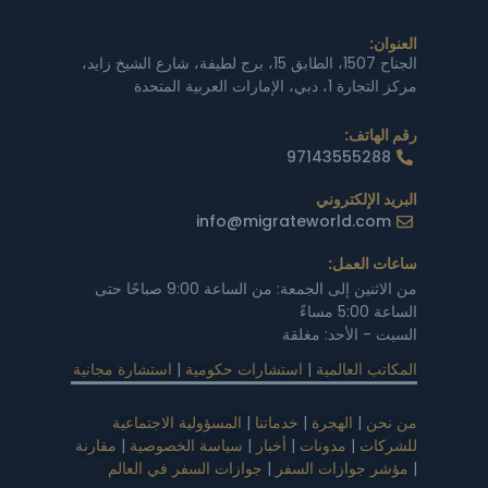
العنوان:
الجناح 1507، الطابق 15، برج لطيفة، شارع الشيخ زايد،
مركز التجارة 1، دبي، الإمارات العربية المتحدة
رقم الهاتف:
97143555288
البريد الإلكتروني
info@migrateworld.com
ساعات العمل:
من الاثنين إلى الجمعة: من الساعة 9:00 صباحًا حتى
الساعة 5:00 مساءً
السبت - الأحد: مغلقة
المكاتب العالمية
|
استشارات حكومية
|
استشارة مجانية
من نحن
|
الهجرة
|
خدماتنا
|
المسؤولية الاجتماعية
للشركات
|
مدونات
|
أخبار
|
سياسة الخصوصية
|
مقارنة
|
مؤشر جوازات السفر
|
جوازات السفر في العالم