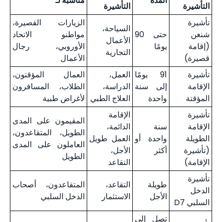
المدة
مناسبة لـ
التأشيرة
التأشيرة
تأشيرة
الزيارات القصيرة،
السياحة،
شنغن
حتى 90
مواطنو الاتحاد
الأعمال
(إقامة
يومًا
الأوروبي، رجال
التجارية
قصيرة)
الأعمال
تأشيرة
91 يومًا
العمل،
العمال المؤقتون،
الإقامة
إلى سنة
الدراسة،
الطلاب، المسافرون
المؤقتة
واحدة
العلاج الطبي
لأغراض طبية
تأشيرة
الإقامة
المقيمون على المدى
الإقامة
سنة
الدائمة،
الطويل، المتقاعدون،
الطويلة
واحدة أو
العمل طويل
العاملون على المدى
(تأشيرة
أكثر
الأجل،
الطويل
الإقامة)
التقاعد
تأشيرة
طويلة
التقاعد،
المتقاعدون، أصحاب
الدخل
الأجل
الاستثمار
الدخل السلبي
السلبي D7
تصل إلى