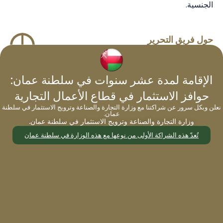
الجنسية.
حول فريق التحرير
في عام 2025، يظل الاتحاد الأوروبي في الصدارة،
بينما تقود الإمارات التصنيف الفردي، وتقدم دول
الإقامة لمدة عشر سنوات في سلطنة عمان:
الكاريبي بدائل فعّالة للمستثمرين الساعين للوصول
العالمي. تعكس قوة الجواز أكثر من مجرد حرية
حوافز الاستثمار في قطاع الأعمال التجارية
السفر — فهي تمثل مرونة استثمارية وأمانًا شخصيًا.
نعلن وبكل سرور عن شراكتنا مع وزارة التجارة والصناعة وترويج الاستثمار في سلطنة
تواصل مع مايجريت وورلد اليوم لاستكشاف أفضل
عمان.
وزارة التجارة والصناعة وترويج الاستثمار في سلطنة عمان.
خيارات الجنسية العالمية المصممة خصيصًا لك.
تُعدّ هذه الشراكة الأولى من نوعها مع هذه الوزارة في سلطنة عمان
المدونة السابقة
التالي