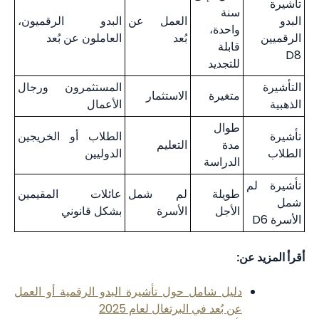
تأشيرة
سنة
البدو
العمل عن
البدو الرقميون،
واحدة،
الرقميين
بُعد
العاملون عن بُعد
قابلة
D8
للتجديد
التأشيرة
المستثمرون ورجال
متغيرة
الاستثمار
الذهبية
الأعمال
طوال
تأشيرة
الطلاب أو الخريجين
مدة
التعليم
الطلاب
الدوليين
الدراسة
تأشيرة لم
طويلة
لم شمل
عائلات المقيمين
شمل
الأجل
الأسرة
بشكل قانوني
الأسرة D6
أقرأ المزيد عن:
دليل شامل حول تأشيرة البدو الرقمية أو العمل
عن بُعد في البرتغال لعام 2025