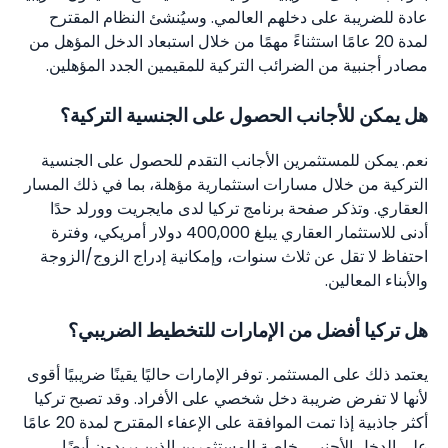
عادة للضريبة على دخلهم العالمي. وسيُنشئ النظام المقترح
لمدة 20 عامًا استثناءً مهمًا من خلال استبعاد الدخل المؤهل من
مصادر أجنبية من الضرائب التركية للمقيمين الجدد المؤهلين.
هل يمكن للأجانب الحصول على الجنسية التركية؟
نعم. يمكن للمستثمرين الأجانب التقدم للحصول على الجنسية
التركية من خلال مسارات استثمارية مؤهلة، بما في ذلك المسار
العقاري. وتذكر صفحة برنامج تركيا لدى مايجريت وورلد حدًا
أدنى للاستثمار العقاري يبلغ 400,000 دولار أمريكي، وفترة
احتفاظ لا تقل عن ثلاث سنوات، وإمكانية إدراج الزوج/الزوجة
والأبناء المعالين.
هل تركيا أفضل من الإمارات للتخطيط الضريبي؟
يعتمد ذلك على المستثمر. توفر الإمارات حاليًا يقينًا ضريبيًا أقوى
لأنها لا تفرض ضريبة دخل شخصي على الأفراد. وقد تصبح تركيا
أكثر جاذبية إذا تمت الموافقة على الإعفاء المقترح لمدة 20 عامًا
على الدخل الأجنبي، خاصة للمستثمرين الذين يريدون أيضًا