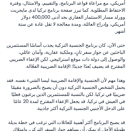
أمريكي، مع مراعاة قواعد البرنامج، والتقييم، والامتثال، وفترة
الاحتفاظ المطلوبة. كما تبرز صفحة برنامج تركيا لدى مايجريت
وورلد مسار الاستثمار العقاري بحد أدنى 400,000 دولار
أمريكي، وإدراج العائلة، ومدة معالجة لا تقل عادة عن ستة
أشهر.
حتى الآن، كان برنامج الجنسية التركية يجذب أساسًا المستثمرين
الباحثين عن جواز سفر ثانٍ، وملكية عقارية، وأمان عائلي،
والوصول إلى دولة ذات موقع استراتيجي. لكن الإعفاء الضريبي
المقترح قد يضيف بُعدًا جديدًا: الإقامة الضريبية الفعّالة.
وهذا مهم لأن الجنسية والإقامة الضريبية ليسا الشيء نفسه. فقد
يحمل الشخص الجنسية التركية دون أن يصبح بالضرورة مقيمًا
ضريبيًا في تركيا. لكن بالنسبة للمستثمرين الذين يرغبون فعليًا
في العيش في تركيا، قد يجعل الإعفاء المقترح لمدة 20 عامًا
على الدخل الأجنبي الجنسية التركية أكثر جاذبية.
قد يصبح البرنامج أكثر أهمية للعائلات التي ترغب في خطة بديلة
طويلة الأجل. إذ يمكن أن يساهم جواز السفر التركي، وامتلاك