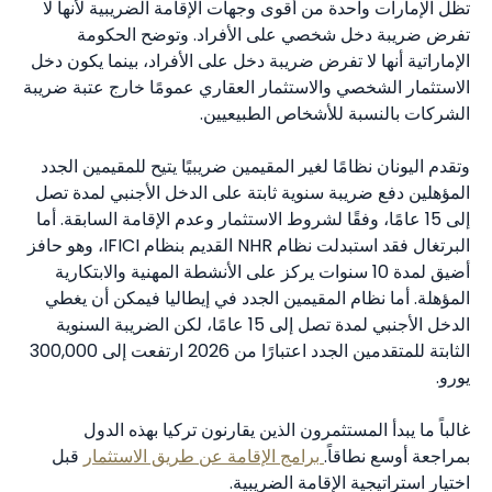
تظل الإمارات واحدة من أقوى وجهات الإقامة الضريبية لأنها لا
تفرض ضريبة دخل شخصي على الأفراد. وتوضح الحكومة
الإماراتية أنها لا تفرض ضريبة دخل على الأفراد، بينما يكون دخل
الاستثمار الشخصي والاستثمار العقاري عمومًا خارج عتبة ضريبة
الشركات بالنسبة للأشخاص الطبيعيين.
وتقدم اليونان نظامًا لغير المقيمين ضريبيًا يتيح للمقيمين الجدد
المؤهلين دفع ضريبة سنوية ثابتة على الدخل الأجنبي لمدة تصل
إلى 15 عامًا، وفقًا لشروط الاستثمار وعدم الإقامة السابقة. أما
البرتغال فقد استبدلت نظام NHR القديم بنظام IFICI، وهو حافز
أضيق لمدة 10 سنوات يركز على الأنشطة المهنية والابتكارية
المؤهلة. أما نظام المقيمين الجدد في إيطاليا فيمكن أن يغطي
الدخل الأجنبي لمدة تصل إلى 15 عامًا، لكن الضريبة السنوية
الثابتة للمتقدمين الجدد اعتبارًا من 2026 ارتفعت إلى 300,000
يورو.
غالباً ما يبدأ المستثمرون الذين يقارنون تركيا بهذه الدول
بمراجعة أوسع نطاقاً.
برامج الإقامة عن طريق الاستثمار
قبل
اختيار استراتيجية الإقامة الضريبية.