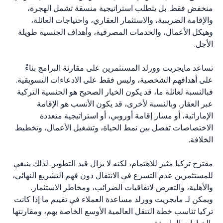
منخفض فقط. بل يتطلب استراتيجية منسقة تشمل الهجرة،
والإقامة الضريبية، والاستثمار العقاري، واحتياجات العائلة،
وهيكل الأعمال، والخدمات المصرفية، وأهداف الجنسية طويلة
الأجل.
تساعد مايجريت وورلد المستثمرين على مقارنة البرامج بناءً
على أهدافهم الشخصية، وليس فقط على الادعاءات التسويقية.
فبالنسبة لعائلة ما، قد يكون الخيار الصحيح هو الجنسية التركية
عبر العقار. وبالنسبة لأخرى، قد يكون الأنسب هو الإقامة
الإماراتية، أو مسار إقامة أوروبي، أو استراتيجية متعددة
الاختصاصات تفصل بين نمط الحياة، وتشغيل الأعمال، وتخطيط
الخلافة.
مقترح تركيا مثير للاهتمام، لكنه لا يزال قيد التطوير. لذلك ينبغي
للمستثمرين عدم التسرع في الانتقال دون فهم التشريع النهائي،
والأهلية، والتعرض لاتفاقيات الضرائب، ومخاطر الاستثمار.
ويمكن لـ مايجريت وورلد مساعدة العملاء في تقييم ما إذا كانت
تركيا تناسب خطة التنقل العالمية الأوسع الخاصة بهم، ومقارنتها