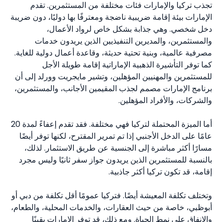
تجذب تركيا والإمارات فئات مختلفة من المستثمرين. تقدم
الإمارات بيئة إقامة ضريبية ناضجة ومعترفًا بها دوليًا، دون ضريبة
دخل شخصي. وهي جذابة بشكل خاص لرواد الأعمال،
والمستثمرين، والمديرين التنفيذيين الذين يريدون خدمات
مصرفية عالمية، وبنية تحتية حديثة، وقاعدة أعمال دولية للغاية.
كما توفر التأشيرة الذهبية الإماراتية إقامة طويلة الأجل
للمستثمرين والمهنيين المؤهلين، وتشير مايجريت وورلد إلى أن
برنامج الإمارات مصمم لجذب المقيمين الأجانب، والمستثمرين،
والشركات، والأفراد المؤهلين.
أما الميزة المحتملة لتركيا فهي مختلفة. فقد تقدم إعفاءً لمدة 20
عامًا على الدخل الأجنبي إذا تم تمرير المقترح، لكنها توفر أيضًا
مسارًا أكثر مباشرة إلى الجنسية عن طريق الاستثمار. لذلك،
بالنسبة للمستثمرين الذين يريدون جواز سفر ثانيًا وليس مجرد
إقامة، قد تكون تركيا أكثر جاذبية.
وتختلف تكلفة المعيشة أيضًا. فتركيا عمومًا أقل تكلفة من دبي أو
أبوظبي، خاصة من حيث العقارات، والخدمات المحلية، والطعام،
والإنفاق على نمط الحياة. ومع ذلك، قد توفر الإمارات يقينًا