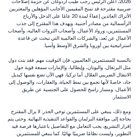
2026، أعلن الرئيس رجب طيب أردوغان عن حزمة إصلاحات
ضريبية مقترحة قد تمنح المقيمين الأجانب المؤهلين والمغتربين
الأتراك العائدين إعفاءً لمدة 20 عامًا على الدخل والأرباح
الرأسمالية من مصادر أجنبية. ويهدف هذا المقترح إلى جذب
المستثمرين، ورواد الأعمال، وأصحاب الثروات العالية، وأصحاب
الأعمال عن بُعد، والشركات العالمية التي تبحث عن قاعدة
استراتيجية بين أوروبا والشرق الأوسط وآسيا.
بالنسبة للمستثمرين العالميين، فإن التوقيت مهم. فقد بنت دول
مثل البرتغال، واليونان، وإيطاليا، والإمارات سمعة قوية حول
الانتقال الضريبي الفعّال. أما تركيا، فهي الآن تضع نفسها كبديل
جاد، خاصةً لأنها تجمع بين نمط الحياة، والعقارات، والوصول إلى
الأعمال، ومسار راسخ للحصول على الجنسية عن طريق
الاستثمار.
ومع ذلك، ينبغي على المستثمرين توخي الحذر: لا يزال المقترح
بحاجة إلى موافقة البرلمان والقواعد التنفيذية النهائية. وحتى يتم
إقرار التشريع، يجب التعامل مع التفاصيل باعتبارها فرصة قيد
التطوير، وليست نظامًا ضريبيًا نهائيًا. كما ينبغي للمستثمرين