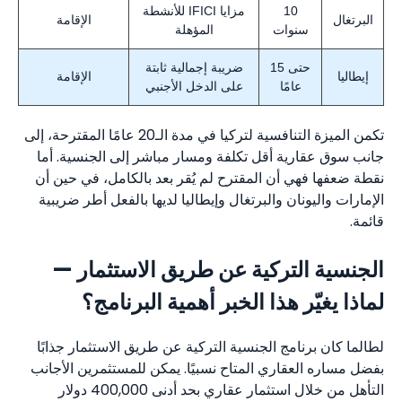
10
مزايا IFICI للأنشطة
البرتغال
الإقامة
سنوات
المؤهلة
حتى 15
ضريبة إجمالية ثابتة
إيطاليا
الإقامة
عامًا
على الدخل الأجنبي
تكمن الميزة التنافسية لتركيا في مدة الـ20 عامًا المقترحة، إلى
جانب سوق عقارية أقل تكلفة ومسار مباشر إلى الجنسية. أما
نقطة ضعفها فهي أن المقترح لم يُقر بعد بالكامل، في حين أن
الإمارات واليونان والبرتغال وإيطاليا لديها بالفعل أطر ضريبية
قائمة.
الجنسية التركية عن طريق الاستثمار —
لماذا يغيّر هذا الخبر أهمية البرنامج؟
لطالما كان برنامج الجنسية التركية عن طريق الاستثمار جذابًا
بفضل مساره العقاري المتاح نسبيًا. يمكن للمستثمرين الأجانب
التأهل من خلال استثمار عقاري بحد أدنى 400,000 دولار