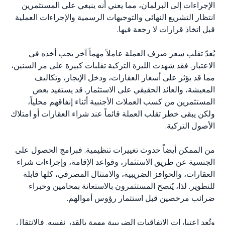
الإجراءات إلى البرلمان، مما يعني أنه ينبغي على المستثمرين
انتظار التشريع النهائي والتوجيهات الرسمية والإجراءات العملية
قبل اتخاذ قرارات لا رجعة فيها.
يُعدّ تقلب سعر صرف العملة عاملاً مهماً آخر يجب أخذه في
الاعتبار. فقد شهدت الليرة التركية تقلبات كبيرة على مر السنين،
مما قد يؤثر على أسعار العقارات، ودخل الإيجار، وتكاليف
المعيشة، والعائد الحقيقي على الاستثمار. قد يستفيد بعض
المستثمرين من كسب العملات الأجنبية أثناء إنفاقهم محلياً،
ولكن يبقى خطر تقلب العملة قائماً عند شراء العقارات أو امتلاك
الأصول التركية.
من الممكن أيضاً حدوث تغييرات تنظيمية. فبرامج الحصول على
الجنسية عن طريق الاستثمار، وقواعد الإقامة، وإجراءات شراء
العقارات، والحوافز الضريبية، والامتثال المصرفي، كلها قابلة
للتطوير. لذا، يُنصح المستثمرون بالاستعانة بمحامين وخبراء
ضرائب مرخصين قبل استثمار رؤوس أموالهم.
وتُعد اعتبارات الاتفاقيات الضريبية مهمة بالقدر نفسه. فالانتقال