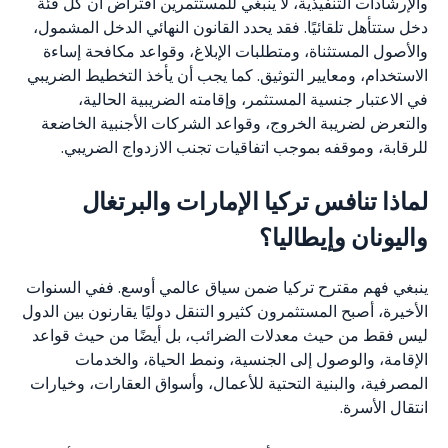
والإرشادات التنفيذية، لا ينبغي للمستثمرين افتراض أن كل فئة
دخل ستتأهل تلقائيًا. فقد يحدد القانون النهائي الدخل المشمول،
والأصول المستثناة، ومتطلبات الإبلاغ، وقواعد مكافحة إساءة
الاستخدام، ومعايير التوثيق. كما يجب أن يأخذ التخطيط الضريبي
في الاعتبار جنسية المستثمر، وإقامته الضريبية الحالية،
والتعرض لضريبة الخروج، وقواعد الشركات الأجنبية الخاضعة
للرقابة، وموقفه بموجب اتفاقيات تجنب الازدواج الضريبي.
لماذا تنافس تركيا الإمارات والبرتغال
واليونان وإيطاليا؟
ينبغي فهم مقترح تركيا ضمن سياق عالمي أوسع. ففي السنوات
الأخيرة، أصبح المستثمرون كثيرو التنقل دوليًا يقارنون بين الدول
ليس فقط من حيث معدلات الضرائب، بل أيضًا من حيث قواعد
الإقامة، والوصول إلى الجنسية، ونمط الحياة، والخدمات
المصرفية، والبنية التحتية للأعمال، وأسواق العقارات، وخيارات
انتقال الأسرة.