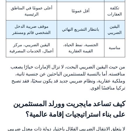
تكلفة
أعلى عمومًا في المناطق
أقل عمومًا
العقارات
الرئيسية
اليقين
موقف ضريبة الدخل
بانتظار التشريع النهائي
الضريبي
الشخصي قائم ومستقر
الجنسية، نمط الحياة،
اليقين الضريبي، مركز
مناسبة
القيمة العقارية
أعمال، الخدمات المصرفية
من حيث اليقين الضريبي البحت، لا تزال الإمارات خيارًا يصعب
منافسته. أما بالنسبة للمستثمرين الباحثين عن جنسية ثانية،
وملكية عقارية، ونظام ضريبي جديد قد يكون سخيًا، فقد تصبح
تركيا منافسًا أقوى.
كيف تساعد مايجريت وورلد المستثمرين
على بناء استراتيجيات إقامة عالمية؟
لا يتعلق الانتقال الضريبي الفعّال باختيار دولة ذات معدل ضريبي