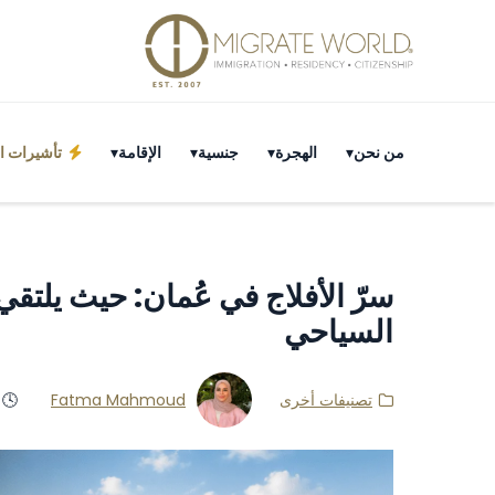
من نحن
الهجرة
جنسية
الإقامة
تأشيرات ال
سرّ الأفلاج في عُمان: حيث يلتقي
السياحي
تصنيفات أخرى
Fatma Mahmoud
🕓 مد