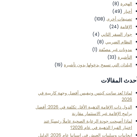
الهجرة
(8)
أخبار
(49)
تصنيفات أخرى
(108)
الإقامة
(24)
جواز السفر الثاني
(4)
النظام الضريبي
(8)
مدونات غير مصنّفة
(1)
التأشيرة
(33)
البلدان التي تسمح بدخولها بدون تأشيرة
(19)
حدث المقالات
لماذا تُعد سانت كيتس ونيفيس أفضل وجهة كاريبية في
2026
الدول ذات الإقامة الذهبية الأقل تكلفة في 2026: أفضل
برامج الإقامة عبر الاستثمار مقارنة
لماذا أصبحت جودة الرعاية الصحية عاملًا رئيسيًا عند
اختيار الفيزا الذهبية في عام 2026؟
إيجابيات وسلبيات العيش في إسبانيا عام 2026: الدليل