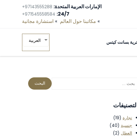
الإمارات العربية المتحدة:
+97143555288
24/7:
+971545558584
مكاتبنا حول العالم
استشارة مجانية‎
العربية
ومترية بسانت كيتس
لتصنيفات
تجارة
(19)
جنسية
(40)
العطل
(2)