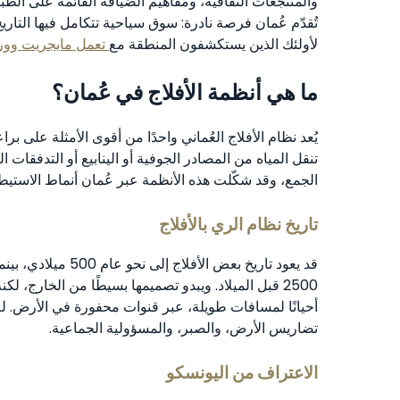
والمنتجعات الثقافية، ومفاهيم الضيافة القائمة على الطب
تُقدّم عُمان فرصة نادرة: سوق سياحية تتكامل فيها التاري
لأولئك الذين يستكشفون المنطقة مع
تعمل مايجريت وور
ما هي أنظمة الأفلاج في عُمان؟
يُعد نظام الأفلاج العُماني واحدًا من أقوى الأمثلة على برا
تنقل المياه من المصادر الجوفية أو الينابيع أو التدفقات
الجمع، وقد شكّلت هذه الأنظمة عبر عُمان أنماط الاستيطا
تاريخ نظام الري بالأفلاج
قد يعود تاريخ بعض ا
2500 قبل الميلاد. ويبدو تصميمها بسيطًا من الخارج، لك
أحيانًا لمسافات طويلة، عبر قنوات محفورة في الأرض. ل
تضاريس الأرض، والصبر، والمسؤولية الجماعية.
الاعتراف من اليونسكو