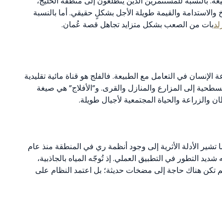
يعة. بالنسبة للمستثمرين الذين يتطلعون إلى منطقة الخليج،
خ والاستدامة والقيمة طويلة الأجل بشكلٍ حقيقي. أما بالنسبة
لد
بات من الصعب بشكل متزايد تجاهل قصة عُمان.
عة الإنسان في التعامل مع الطبيعة. فالفلج هو قناة مائية تقليدية
 السطحية إلى المزارع والمنازل والقرى. و”الأفلاج” هي صيغة
ن والزراعة والحياة المجتمعية لأجيال طويلة.
لأفلاج إلى نحو عام 500 ميلادي، بينما تشير الأدلة الأثرية إلى وجود أنظمة ري في المنطقة منذ عام
نه شديد التطور في التطبيق العملي. إذ تُوجّه المياه بالجاذبية،
م تكن هناك حاجة إلى مضخات حديثة؛ بل اعتمد النظام على