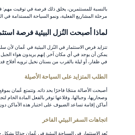
بالنسبة للمستثمرين، يخلق ذلك فرصة في توقيت مهم: فا
مرحلة المشاريع الفعلية، ونمو السياحة المستدامة في ال
لماذا أصبحت النُزل البيئية فرصة استث
تتزايد فرص الاستثمار في النُزل البيئية في عُمان لأن سلو
يمكن أن يوجد في أي مكان آخر. إنهم يريدون هواء الجبل ف
في ظفار، أو ليلة بالقرب من بستان نخيل ترويه أفلاج قدي
الطلب المتزايد على السياحة الأصيلة
أصبحت الأصالة منتجًا فاخرًا بحد ذاته. وتتمتع عُمان بموقع 
وصحاريها، وجبالها، وقلاعها توفر بالفعل المادة الخام ل
أماكن إقامة تساعد الضيوف على اختبار هذه الأماكن دون إر
اتجاهات السفر البيئي الفاخر
يُعد الاستثمار في السياحة البيئية في عُمان جذابًا بشكل