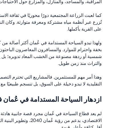
المراقبة، والمساجد، والمنازل، والمزارع حول الاحتياجات ا
كما لعبت الزراعة المجتمعية دورًا محوريًا في ثقافة الاس
تُزرع عبر أنظمة مياه مشتركة ومعرفة متوارثة. وكان النا
على القرية بأكملها.
ولهذا تبدو السياحة المستدامة في عُمان أكثر أصالة من ك
بخفة واحترام للموارد. والمسافرون المعاصرون الباحثو
شمسية أو ردهة مصنوعة من الخشب المعاد تدويره؛ بل ي
والتراث منذ زمن طويل.
وهذا أمر مهم للمستثمرين. فالمشاريع التي تحترم التصميم
التقليدية لا تبدو دخيلة على السوق، بل تنسجم طبيعيًا مع 
ازدهار السياحة المستدامة في عُمان في 6
لم يعد قطاع السياحة في عُمان مجرد قصة جانبية هادئة ف
الاقتصادي، بدعم من رؤية 
أقل كثافة وأعلى قيمة.