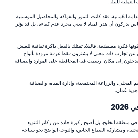
لعملية للبيئة.
تدامة العُمانية. فقد كانت التمور والفواكه والمحاصيل الموسمية
س يدركون أن هدر المياه لا يعني مجرد عدم كفاءة، بل قد يؤثر
ونها فكرة مصطنعة. فالبلاد تمتلك بالفعل ذاكرة ثقافية للعيش
ن عن تجارب ذات معنى لا يشترون فقط غرفة مزودة بألواح
دخلون إلى مكان ارتبطت فيه المحافظة على الموارد والضيافة
 المحلي، والزراعة المجتمعية، وإدارة المياه، والضيافة
هوية عُمان.
202
ي منطقة الخليج، بل أصبح ركيزة جادة من ركائز التنويع
عُمان 2040، وتطوير البنية التحتية، ومشاركة القطاع الخاص، والتوجه الواضح نحو سياحة