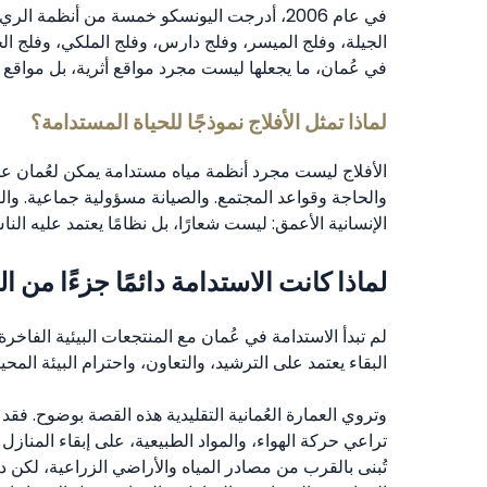
في عام 2006، أدرجت اليونسكو خمسة من أنظمة 
في عُمان، ما يجعلها ليست مجرد مواقع أثرية، بل مواقع ترا
لماذا تمثل الأفلاج نموذجًا للحياة المستدامة؟
الأفلاج ليست مجرد أنظمة مياه مستدامة يمكن لعُمان عرضه
والحاجة وقواعد المجتمع. والصيانة مسؤولية جماعية. وال
الإنسانية الأعمق: ليست شعارًا، بل نظامًا يعتمد عليه الن
لماذا كانت الاستدامة دائمًا جزءًا من الث
لم تبدأ الاستدامة في عُمان مع المنتجعات البيئية الفاخر
البقاء يعتمد على الترشيد، والتعاون، واحترام البيئة المحي
وتروي العمارة العُمانية التقليدية هذه القصة بوضوح. فق
تراعي حركة الهواء، والمواد الطبيعية، على إبقاء المنازل
تُبنى بالقرب من مصادر المياه والأراضي الزراعية، لكن 