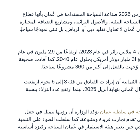
وتصف مقالة صادرة عن Middle East Briefing في مارس 2026 صناعة السياحة المستدامة في عُمان بأنها قطاع
2، مدفوعًا بالنمو في السياحة البيئية، والأصول التراثية، ومشاريع الضيافة المختارة
 عُمان لا تحاول تقليد دبي أو الرياض، بل تبني نموذجًا سياحيًا
وتدعم الأرقام هذا التوجه الاستثماري. فقد استقبلت عُمان 4 ملايين زائر في عام 2023، ارتفاعًا من 2.9 مليون في عام
2022، وتشمل خطط الاستثمار السياحي هدفًا إجماليًا يبلغ 31 مليار دولار أمريكي بحلول عام 2040. كما أفادت صحيفة
واستمر الزخم في عام 2025. فقد ذكرت وزارة الخارجية العُمانية أن إيرادات الفنادق من فئة 3 إلى 5 نجوم ارتفعت
بنسبة 17.3% على أساس سنوي لتصل إلى 109 ملايين ريال عُماني بنهاية أبريل 2025، بينما ارتفع عدد النزلاء بنسبة
احة في سلطنة عمان
تؤكد الوزارة أن رؤيتها تتمثل في جعل
ي تقدم تجارب فريدة ومتنوعة. كما سلطت الضوء على التنمية
احية المستدامة بما يتماشى مع رؤية عُمان 2040، في حين تعتبر هيئة الاستثمار في عُمان السياحة ركيزة أساسية