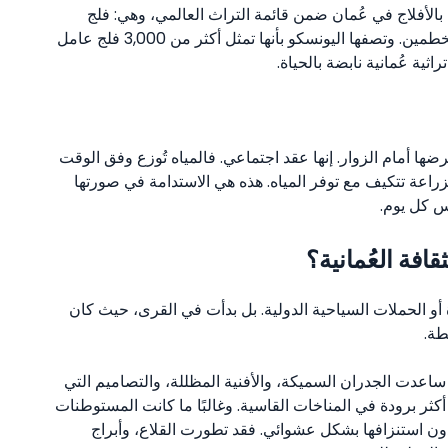
الري بالأفلاج في عُمان ضمن قائمة التراث العالمي، وهي: فلج
الجيلة، وفلج الميسر، وفلج دارس، وفلج الملكي، وفلج الخطمين. وتصفها اليونسكو بأنها تمثل أكثر من 3,000 فلج عامل
ثية عُمانية نابضة بالحياة.
ا أمام الزوار. إنها عقد اجتماعي. فالمياه تُوزع وفق الوقت
زراعة تتكيف مع توفر المياه. هذه هي الاستدامة في صورتها
اس كل يوم.
قافة العُمانية؟
ة أو الحملات السياحية الدولية. بل بدأت في القرى، حيث كان
طة.
د ساعدت الجدران السميكة، والأفنية المظللة، والتصاميم التي
 أكثر برودة في المناخات القاسية. وغالبًا ما كانت المستوطنات
دون استنزافها بشكل عشوائي. فقد تطورت القلاع، وأبراج