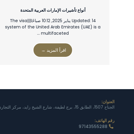
أنواع تأشيرات الإمارات العربية المتحدة
Updated: 14 يناير 2025, 10:12 صباحًا|||The visa
system of the United Arab Emirates (UAE) is a
multifaceted …
اقرأ المزيد →
العنوان:
الجناح 1507، الطابق 15، برج لطيفة، شارع الشيخ زايد، مركز التجارة 1، دبي، الإمارات العربية المتحدة
رقم الهاتف:
97143555288