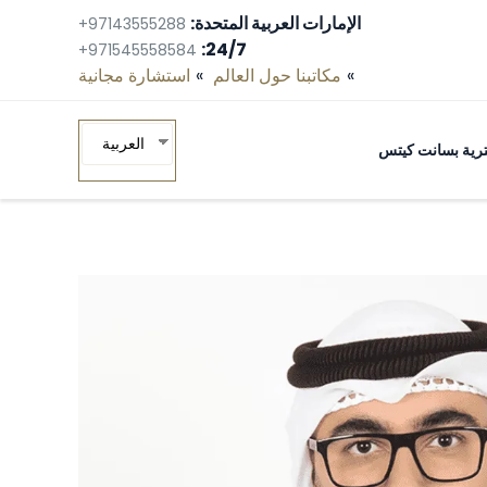
الإمارات العربية المتحدة:
+97143555288
24/7:
+971545558584
مكاتبنا حول العالم
استشارة مجانية‎
العربية
ومترية بسانت كيتس