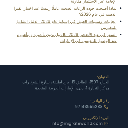
الإقامة عبر الاستثمار مقارنة
لماذا أصبحت جودة الرعاية الصحية عاملًا رئيسيًا عند اختيار الفيزا
الذهبية في عام 2026؟
إيجابيات وسلبيات العيش في إسبانيا عام 2026: الدليل الشامل
للمغتربين
السفر في عيد الأضحى 2026: 10 دول بدون تأشيرة و بتأشيرة
عند الوصول للمقيمين في الإمارات
العنوان:
الجناح 1507، الطابق 15، برج لطيفة، شارع الشيخ زايد،
مركز التجارة 1، دبي، الإمارات العربية المتحدة
رقم الهاتف:
97143555288
البريد الإلكتروني
info@migrateworld.com