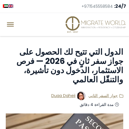
24/7:
+971545558584
الدول التي تتيح لك الحصول على
جواز سفر ثانٍ في 2026 — فرص
الاستثمار، الدخول دون تأشيرة،
والتنقّل العالمي
جواز السفر الثاني
Duaa Daheii
🕓 مدة القراءة 4 دقائق