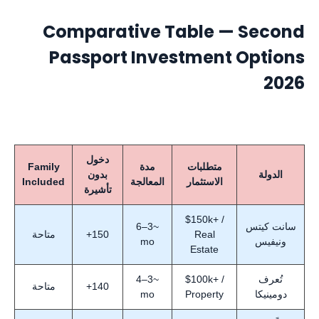
Comparative Table — Second
Passport Investment Options
2026
دخول
متطلبات
مدة
Family
الدولة
بدون
الاستثمار
المعالجة
Included
تأشيرة
$150k+ /
سانت كيتس
~3–6
Real
150+
متاحة
ونيفيس
mo
Estate
تُعرف
$100k+ /
~3–4
140+
متاحة
دومينيكا
Property
mo