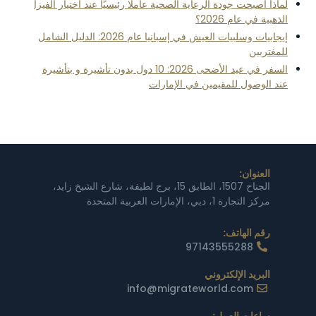
لماذا أصبحت جودة الرعاية الصحية عاملًا رئيسيًا عند اختيار الفيزا
الذهبية في عام 2026؟
إيجابيات وسلبيات العيش في إسبانيا عام 2026: الدليل الشامل
للمغتربين
السفر في عيد الأضحى 2026: 10 دول بدون تأشيرة و بتأشيرة
عند الوصول للمقيمين في الإمارات
العنوان:
الجناح 1507، الطابق 15، برج لطيفة، شارع الشيخ زايد،
مركز التجارة 1، دبي، الإمارات العربية المتحدة
رقم الهاتف:
97143555288
البريد الإلكتروني
info@migrateworld.com
ساعات العمل: