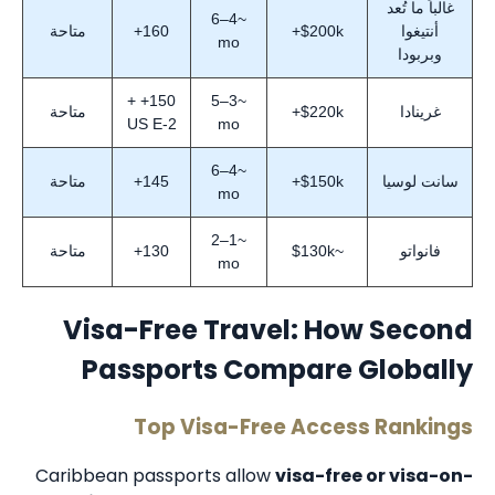
غالباً ما تُعد
~4–6
أنتيغوا
$200k+
160+
متاحة
mo
وبربودا
150+ +
~3–5
غرينادا
$220k+
متاحة
US E-2
mo
~4–6
سانت لوسيا
$150k+
145+
متاحة
mo
~1–2
فانواتو
~$130k
130+
متاحة
mo
Visa-Free Travel: How Second
Passports Compare Globally
Top Visa-Free Access Rankings
Caribbean passports allow
visa-free or visa-on-