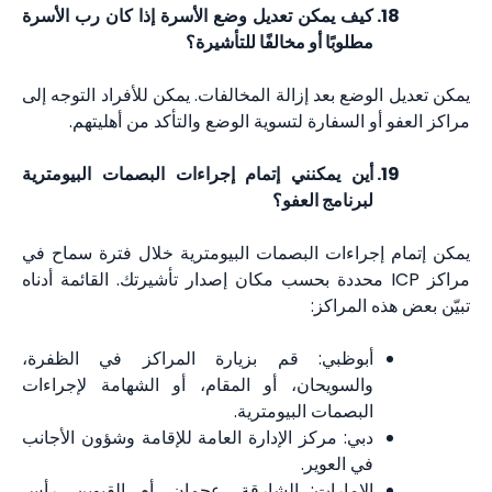
كيف يمكن تعديل وضع الأسرة إذا كان رب الأسرة
مطلوبًا أو مخالفًا للتأشيرة؟
يمكن تعديل الوضع بعد إزالة المخالفات. يمكن للأفراد التوجه إلى
مراكز العفو أو السفارة لتسوية الوضع والتأكد من أهليتهم.
أين يمكنني إتمام إجراءات البصمات البيومترية
لبرنامج العفو؟
يمكن إتمام إجراءات البصمات البيومترية خلال فترة سماح في
مراكز ICP محددة بحسب مكان إصدار تأشيرتك. القائمة أدناه
تبيّن بعض هذه المراكز:
أبوظبي: قم بزيارة المراكز في الظفرة،
والسويحان، أو المقام، أو الشهامة لإجراءات
البصمات البيومترية.
دبي: مركز الإدارة العامة للإقامة وشؤون الأجانب
في العوير.
الإمارات: الشارقة، عجمان، أم القيوين، رأس