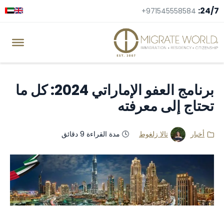
24/7:
+971545558584
برنامج العفو الإماراتي 2024: كل ما
تحتاج إلى معرفته
أخبار
تالا زلغوط
🕓 مدة القراءة 9 دقائق