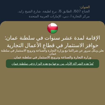
العنوان:
الجناح 1507، الطابق 15، برج لطيفة، شارع الشيخ زايد،
مركز التجارة 1، دبي، الإمارات العربية المتحدة
رقم الهاتف:
97143555288
الإقامة لمدة عشر سنوات في سلطنة عمان:
البريد الإلكتروني
حوافز الاستثمار في قطاع الأعمال التجارية
info@migrateworld.com
نعلن وبكل سرور عن شراكتنا مع وزارة التجارة والصناعة وترويج الاستثمار في سلطنة
عمان.
ساعات العمل:
وزارة التجارة والصناعة وترويج الاستثمار في سلطنة عمان.
من الاثنين إلى الجمعة: من الساعة 9:00 صباحًا حتى
تُعدّ هذه الشراكة الأولى من نوعها مع هذه الوزارة في سلطنة عمان
الساعة 5:00 مساءً
السبت - الأحد: مغلقة
المكاتب العالمية
|
استشارات حكومية
|
استشارة مجانية
من نحن
|
الهجرة
|
خدماتنا
|
المسؤولية الاجتماعية
للشركات
|
مدونات
|
أخبار
|
سياسة الخصوصية
|
مقارنة
|
مؤشر جوازات السفر
|
جوازات السفر في العالم