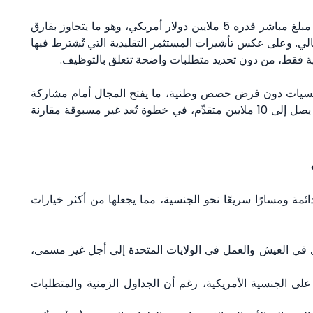
يتطلب برنامج بطاقة ترامب الذهبية من المتقدمين دفع مبلغ مباشر قدره 5 ملايين دولار أمريكي، وهو ما يتجاوز بفارق
حد الأدنى للاستثمار المعتمد في برنامج EB-5 الحالي. وعلى عكس تأشيرات المستثمر التقليدية التي تُشترط فيها
ية فقط، من دون تحديد متطلبات واضحة تتعلق بالتوظيف.
 الجنسيات دون فرض حصص وطنية، ما يفتح المجال أمام مشاركة
أوسع. وقد أشار الرئيس ترامب إلى إمكانية استقبال ما يصل إلى 10 ملايين متقدِّم، في خطوة تُعد غير مسبوقة مقارنة
دائمة ومسارًا سريعًا نحو الجنسية، مما يجعلها من أكثر خيارات
ني في العيش والعمل في الولايات المتحدة إلى أجل غير مسمى،
لى الجنسية الأمريكية، رغم أن الجداول الزمنية والمتطلبات