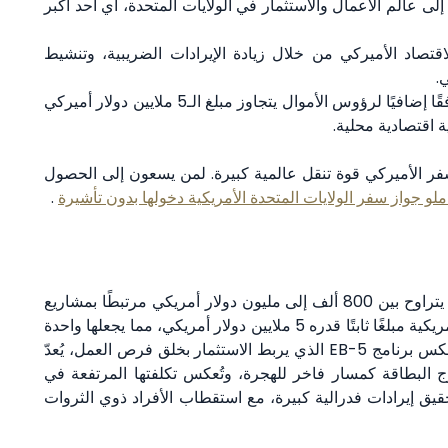
إلى عالم الأعمال والاستثمار في الولايات المتحدة، أي أحد أكبر
قتصاد الأميركي من خلال زيادة الإيرادات الضريبية، وتنشيط
.
يُتوقّع أن يُولّد تدفقًا إضافيًا لرؤوس الأموال يتجاوز مبلغ الـ5 ملايين دولار أميركي
 اقتصادية محلية.
لسفر الأميركي قوة تنقل عالمية كبيرة. لمن يسعون إلى الحصول
لو جواز سفر الولايات المتحدة الأمريكية دخولها بدون تأشيرة
.
تتطلّب تأشيرات الاستثمار التقليدية مثل EB-5 استثمارًا يتراوح بين 800 ألف إلى مليون دولار أمريكي مرتبطًا بمشاريع
تجارية، في حين تفرض تأشيرة بطاقة ترامب الذهبية الأمريكية مبلغًا ثابتًا قدره 5 ملايين دولار أمريكي، مما يجعلها واحدة
من أغلى خيارات الهجرة التي اقتُرِحَت حتى الآن. على عكس برنامج EB-5 الذي يربط الاستثمار بخلق فرص العمل، يُعدّ
روَّج البطاقة كمسار فاخر للهجرة، وتُعكس تكلفتها المرتفعة في
تحقيق إيرادات فدرالية كبيرة، مع استقطاب الأفراد ذوي الثروات