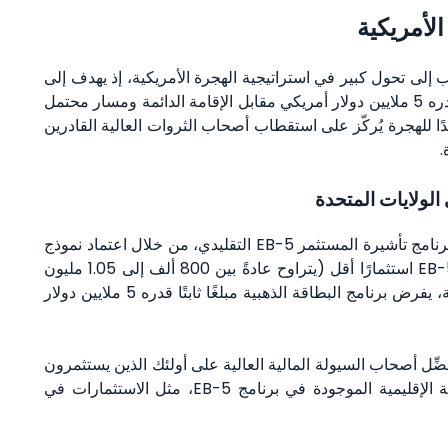
لأمريكية
ب إلى تحول كبير في استراتيجية الهجرة الأمريكية، إذ يهدف إلى
جذب المستثمرين الدوليين الأثرياء من خلال دفع مبلغ قدره 5 ملايين دولار أمريكي مقابل الإقامة الدائمة ومسار محتمل
دًا للهجرة يُركّز على استقطاب أصحاب الثروات العالية القادرين
.
الولايات المتحدة
يُجسّد برنامج بطاقة ترامب الذهبية تحولًا جذريًا مقارنة ببرنامج تأشيرة المستثمر EB-5 التقليدي، من خلال اعتماد نموذج
الدفع مقابل الإقامة بشكل واضح. بينما يتطلب برنامج EB-5 استثمارًا أقل (يتراوح عادةً بين 800 ألف إلى 1.05 مليون
دولار أمريكي) مرتبطًا بخلق فرص عمل وتنمية اقتصادية، يفرض برنامج البطاقة الذهبية مبلغًا ثابتًا قدره 5 ملايين دولار
ضِّل أصحاب السيولة المالية العالية على أولئك الذين يستثمرون
في مشاريع طويلة الأجل. كما يُلغي الحوافز الاستثمارية الإقليمية الموجودة في برنامج EB-5، مثل الاستثمارات في