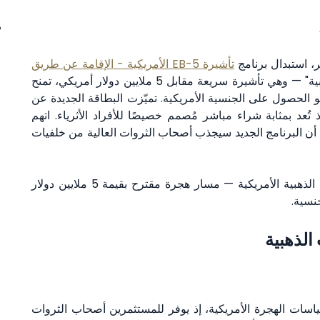
ر، استبدال برنامج
تأشيرة EB-5 الأمريكية - الإقامة عن طريق
ببرنامج جديد يُعرف باسم "بطاقة ترامب الذهبية" — وهي تأشيرة سريعة مقابل 5 ملايين دولار أمريكي، تمنح
و الحصول على الجنسية الأمريكية. تميّزت البطاقة الجديدة عن
ئف، إذ تُعد بمثابة شراء مباشر مُصمم خصيصًا للأفراد الأثرياء. اتهم
، مشيرًا إلى أن البرنامج الجديد سيجذب أصحاب الثروات العالية من خلفيات
اكتشف كل ما تحتاج معرفته عن تأشيرة بطاقة ترامب الذهبية الأمريكية — مسار هجرة مقترح بقيمة 5 ملايين دولار
جنسية.
لذهبية
ياسات الهجرة الأمريكية، إذ يوفر للمستثمرين أصحاب الثروات