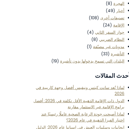
الهجرة
(8)
أخبار
(49)
تصنيفات أخرى
(108)
الإقامة
(24)
جواز السفر الثاني
(4)
النظام الضريبي
(8)
مدونات غير مصنّفة
(1)
التأشيرة
(33)
البلدان التي تسمح بدخولها بدون تأشيرة
(19)
حدث المقالات
لماذا تُعد سانت كيتس ونيفيس أفضل وجهة كاريبية في
2026
الدول ذات الإقامة الذهبية الأقل تكلفة في 2026: أفضل
برامج الإقامة عبر الاستثمار مقارنة
لماذا أصبحت جودة الرعاية الصحية عاملًا رئيسيًا عند
اختيار الفيزا الذهبية في عام 2026؟
إيجابيات وسلبيات العيش في إسبانيا عام 2026: الدليل