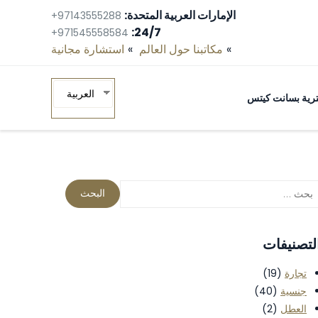
الإمارات العربية المتحدة:
+97143555288
24/7:
+971545558584
مكاتبنا حول العالم
استشارة مجانية‎
العربية
ومترية بسانت كيتس
لتصنيفات
تجارة
(19)
جنسية
(40)
العطل
(2)