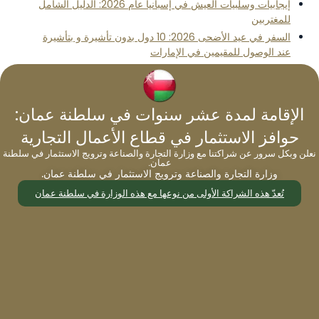
إيجابيات وسلبيات العيش في إسبانيا عام 2026: الدليل الشامل
للمغتربين
السفر في عيد الأضحى 2026: 10 دول بدون تأشيرة و بتأشيرة
عند الوصول للمقيمين في الإمارات
الإقامة لمدة عشر سنوات في سلطنة عمان:
حوافز الاستثمار في قطاع الأعمال التجارية
العنوان:
نعلن وبكل سرور عن شراكتنا مع وزارة التجارة والصناعة وترويج الاستثمار في سلطنة
الجناح 1507، الطابق 15، برج لطيفة، شارع الشيخ زايد،
عمان.
مركز التجارة 1، دبي، الإمارات العربية المتحدة
وزارة التجارة والصناعة وترويج الاستثمار في سلطنة عمان.
تُعدّ هذه الشراكة الأولى من نوعها مع هذه الوزارة في سلطنة عمان
رقم الهاتف:
97143555288
البريد الإلكتروني
info@migrateworld.com
ساعات العمل:
من الاثنين إلى الجمعة: من الساعة 9:00 صباحًا حتى
الساعة 5:00 مساءً