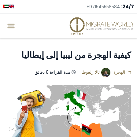
24/7:
+971545558584
كيفية الهجرة من ليبيا إلى إيطاليا
الهجرة
تالا زلغوط
🕓 مدة القراءة 8 دقائق