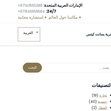
الإمارات العربية المتحدة:
+97143555288
24/7:
+971545558584
مكاتبنا حول العالم
استشارة مجانية‎
العربية
ومترية بسانت كيتس
لتصنيفات
تجارة
(19)
جنسية
(40)
العطل
(2)