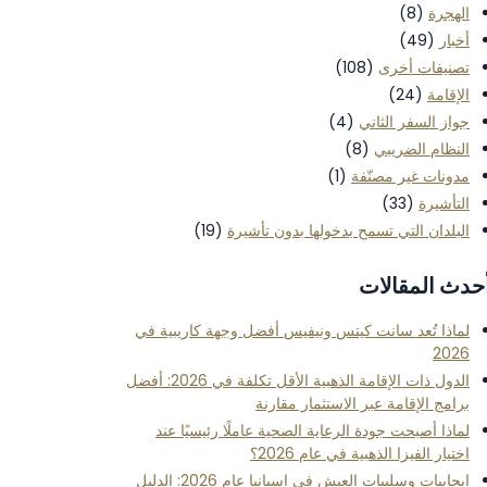
الهجرة
(8)
أخبار
(49)
تصنيفات أخرى
(108)
الإقامة
(24)
جواز السفر الثاني
(4)
النظام الضريبي
(8)
مدونات غير مصنّفة
(1)
التأشيرة
(33)
البلدان التي تسمح بدخولها بدون تأشيرة
(19)
حدث المقالات
لماذا تُعد سانت كيتس ونيفيس أفضل وجهة كاريبية في
2026
الدول ذات الإقامة الذهبية الأقل تكلفة في 2026: أفضل
برامج الإقامة عبر الاستثمار مقارنة
لماذا أصبحت جودة الرعاية الصحية عاملًا رئيسيًا عند
اختيار الفيزا الذهبية في عام 2026؟
إيجابيات وسلبيات العيش في إسبانيا عام 2026: الدليل