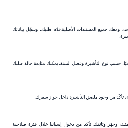
دد ومعك جميع المستندات الأصلية.قدّم طلبك، وسجّل بياناتك
يرة.
لتأشيرة عادة من 15 إلى 45 يومًا تقويميًا، حسب نوع التأشيرة وفصل السنة. يمكنك متابعة حالة طلبك
، تأكّد من وجود ملصق التأشيرة داخل جواز سفرك.
ك، وجهّز وثائقك. تأكد من دخول إسبانيا خلال فترة صلاحية