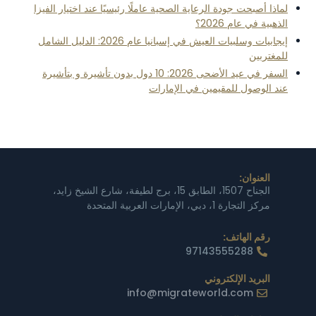
لماذا أصبحت جودة الرعاية الصحية عاملًا رئيسيًا عند اختيار الفيزا
الذهبية في عام 2026؟
إيجابيات وسلبيات العيش في إسبانيا عام 2026: الدليل الشامل
للمغتربين
السفر في عيد الأضحى 2026: 10 دول بدون تأشيرة و بتأشيرة
عند الوصول للمقيمين في الإمارات
العنوان:
الجناح 1507، الطابق 15، برج لطيفة، شارع الشيخ زايد،
مركز التجارة 1، دبي، الإمارات العربية المتحدة
رقم الهاتف:
97143555288
البريد الإلكتروني
info@migrateworld.com