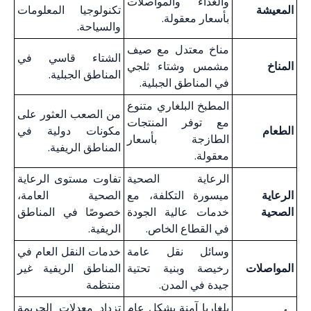
والغذاء والمواصلات
المعيشة
تكنولوجيا المعلومات
بأسعار معقولة.
والسياحة.
مناخ معتدل مع صيف
الشتاء قاسي في
المناخ
مشمس وشتاء ثلجي
المناطق الجبلية.
في المناطق الجبلية.
المطبخ البلغاري متنوع
من الصعب العثور على
مع توفر المنتجات
الطعام
مكونات دولية في
الطازجة بأسعار
المناطق الريفية.
معقولة.
الرعاية الصحية
تفاوت مستوى الرعاية
الرعاية
ميسورة التكلفة، مع
الصحية العامة،
الصحية
خدمات عالية الجودة
خصوصًا في المناطق
في القطاع الخاص.
الريفية.
وسائل نقل عامة
خدمات النقل العام في
المواصلات
رخيصة وبنية تحتية
المناطق الريفية غير
جيدة في المدن.
منتظمة
بلغاريا آمنة بشكل عام
تزداد معدلات الجريمة