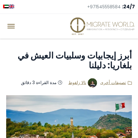
24/7:
+971545558584
أبرز إيجابيات وسلبيات العيش في
بلغاريا: دليلنا
تصنيفات أخرى
تالا زلغوط
🕓 مدة القراءة 3 دقائق