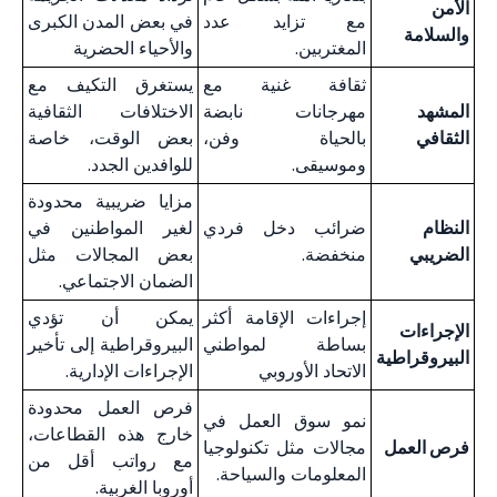
الأمن
مع تزايد عدد
في بعض المدن الكبرى
والسلامة
المغتربين.
والأحياء الحضرية
ثقافة غنية مع
يستغرق التكيف مع
المشهد
مهرجانات نابضة
الاختلافات الثقافية
الثقافي
بالحياة وفن،
بعض الوقت، خاصة
وموسيقى.
للوافدين الجدد.
مزايا ضريبية محدودة
النظام
ضرائب دخل فردي
لغير المواطنين في
الضريبي
منخفضة.
بعض المجالات مثل
الضمان الاجتماعي.
إجراءات الإقامة أكثر
يمكن أن تؤدي
الإجراءات
بساطة لمواطني
البيروقراطية إلى تأخير
البيروقراطية
الاتحاد الأوروبي
الإجراءات الإدارية.
فرص العمل محدودة
نمو سوق العمل في
خارج هذه القطاعات،
فرص العمل
مجالات مثل تكنولوجيا
مع رواتب أقل من
المعلومات والسياحة.
أوروبا الغربية.