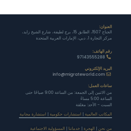
العنوان:
الجناح 1507، الطابق 15، برج لطيفة، شارع الشيخ زايد،
مركز التجارة 1، دبي، الإمارات العربية المتحدة
رقم الهاتف:
97143555288
البريد الإلكتروني
info@migrateworld.com
ساعات العمل:
من الاثنين إلى الجمعة: من الساعة 9:00 صباحًا حتى
الساعة 5:00 مساءً
السبت - الأحد: مغلقة
المكاتب العالمية
|
استشارات حكومية
|
استشارة مجانية
من نحن
|
الهجرة
|
خدماتنا
|
المسؤولية الاجتماعية