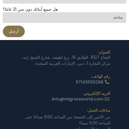
هل جميع أبنائك دون سن 21 عامًا؟
العنوان:
الجناح 1507، الطابق 15، برج لطيفة، شارع الشيخ زايد،
مركز التجارة 1، دبي، الإمارات العربية المتحدة
رقم الهاتف:
97143555288
البريد الإلكتروني
info@migrateworld.com
ساعات العمل:
من الاثنين إلى الجمعة: من الساعة 9:00 صباحًا حتى
الساعة 5:00 مساءً
السبت - الأحد: مغلقة