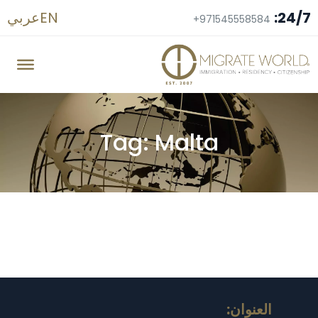
24/7:
EN
عربي
+971545558584
Tag: Malta
العنوان: