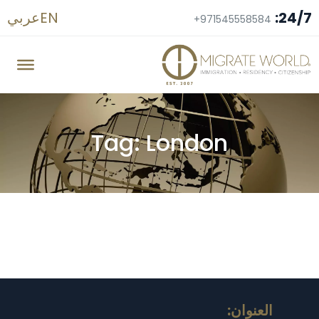
24/7:
EN
عربي
+971545558584
Tag: London
العنوان: