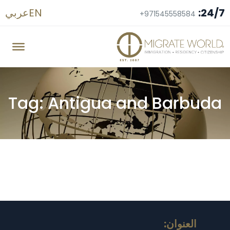
24/7:
EN
عربي
+971545558584
Tag: Antigua and Barbuda
العنوان: