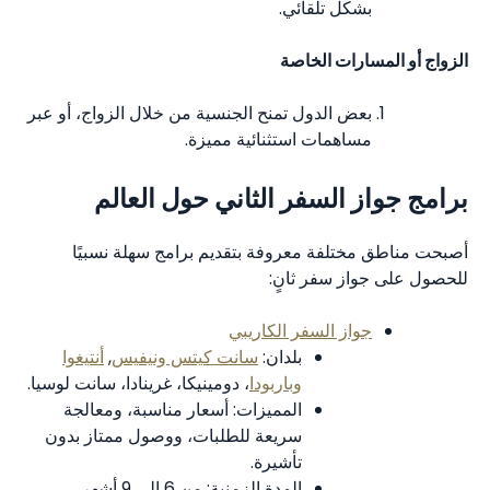
بشكل تلقائي.
الزواج أو المسارات الخاصة
بعض الدول تمنح الجنسية من خلال الزواج، أو عبر
مساهمات استثنائية مميزة.
برامج جواز السفر الثاني حول العالم
أصبحت مناطق مختلفة معروفة بتقديم برامج سهلة نسبيًا
للحصول على جواز سفر ثانٍ:
جواز السفر الكاريبي
بلدان:
سانت كيتس ونيفيس
,
أنتيغوا
وباربودا
، دومينيكا، غرينادا، سانت لوسيا.
المميزات: أسعار مناسبة، ومعالجة
سريعة للطلبات، ووصول ممتاز بدون
تأشيرة.
المدة الزمنية: من 6 إلى 9 أشهر.