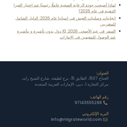
لماذا أصبحت جودة الرعاية الصحية عاملًا رئيسيًا عند اختيار الفيزا
الذهبية في عام 2026؟
إيجابيات وسلبيات العيش في إسبانيا عام 2026: الدليل الشامل
للمغتربين
السفر في عيد الأضحى 2026: 10 دول بدون تأشيرة و بتأشيرة
عند الوصول للمقيمين في الإمارات
العنوان:
الجناح 1507، الطابق 15، برج لطيفة، شارع الشيخ زايد،
مركز التجارة 1، دبي، الإمارات العربية المتحدة
رقم الهاتف:
97143555288
البريد الإلكتروني
info@migrateworld.com