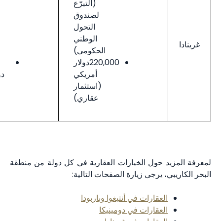
(التبرّع
(التبرّع
لصندوق
لصندوق
التحول
التحول
الوطني
الوطني
الحكومي)
الحكومي)
220,000دولار
270,000
أمريكي
دولار أمريكي
(استثمار
(استثمار
عقاري)
عقاري)
د حول الخيارات العقارية في كل دولة من منطقة
، يرجى زيارة الصفحات التالية:
العقارات في أنتيغوا وباربودا
العقارات في دومينيكا