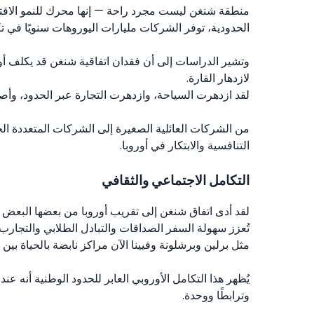
منطقة شنغن ليست مجرد راحة — إنها محرك للنمو الاقتص
الحدودية، توفر الشركات مليارات اليوروهات سنويًا في ت
لازدهار القارة.
لقد ازدهرت السياحة، وازدهرت التجارة عبر الحدود، وأص
من الشركات العائلية الصغيرة إلى الشركات المتعددة الج
التنافسية والابتكار في أوروبا.
التكامل الاجتماعي والثقافي
لقد أدى اتفاق شنغن إلى تقريب أوروبا من بعضها البعض - 
تُعزز سهولة السفر الصداقات والتبادل الطلابي والتجارب 
مثل برلين وبرشلونة وفيينا الآن مراكز نابضة بالحياة بين ا
يُظهر هذا التكامل الأوروبي العابر للحدود الوطنية أنه عندما
وترابطًا ووحدة.