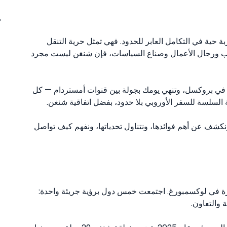
 حية في التكامل العابر للحدود. فهي تمثل حرية التنقل
طلاب ورجال الأعمال وصناع السياسات، فإن شنغن ليست مجرد
ء في بروكسل، وتنهي يومك بجولة بين قنوات أمستردام — كل
السلسة للسفر الأوروبي بلا حدود، بفضل اتفاقية شنغن.
كشف عن أهم فوائدها، ونتناول تحدياتها، ونفهم كيف تواصل
1 في قرية شنغن الصغيرة في لوكسمبورغ. اجتمعت خمس دول برؤية جريئة واحدة:
 والتعاون.