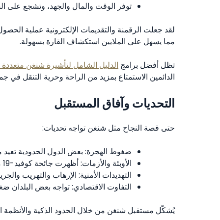
توفر الوقت والمال والجهد، وتشجع على ال
لقد جعلت الرقمنة والتقديمات الإلكترونية عملية الحص
مما يسهل على الملايين استكشاف القارة بسهولة.
تظل أفضل برامج
الدليل الشامل لتأشيرة شنغن متعددة الدخول لمدة 5 س
الدائمين الاستمتاع بمزيد من الراحة وحرية التنقل في جميع
التحديات وآفاق المستقبل
حتى قصة النجاح مثل شنغن تواجه تحديات:
ضغوط الهجرة: بعض الدول الحدودية تعيد مؤ
الأوبئة والأزمات: أظهرت جائحة كوفيد-19 مدى سرعة تحول "بلا حدود" إلى "مغلق الحدود".
التهديدات الأمنية: الإرهاب والتهريب والجر
التفاوت الاقتصادي: تواجه بعض البلدان ضغ
يُشكّل مستقبل شنغن من خلال الحدود الذكية والأنظمة ال