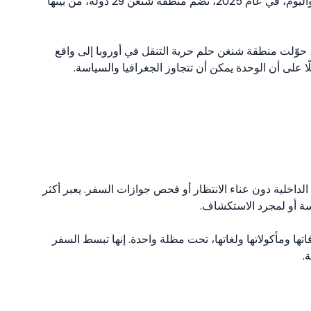
ما بدأ كاتفاق متواضع بين الجيران، تطور إلى نجاح هائل. واليوم، في عام 2025، تضم منطقة شنغن 29 دولة، من بينها
، حوّلت منطقة شنغن حلم حرية التنقل في أوروبا إلى واقع
ا على أن الوحدة يمكن أن تتجاوز الجغرافيا والسياسة.
د الداخلية دون عناء الانتظار أو فحص جوازات السفر. يعبر أكثر
تها ومأكولاتها ولغاتها، تحت مظلة واحدة. إنها تبسط السفر
.