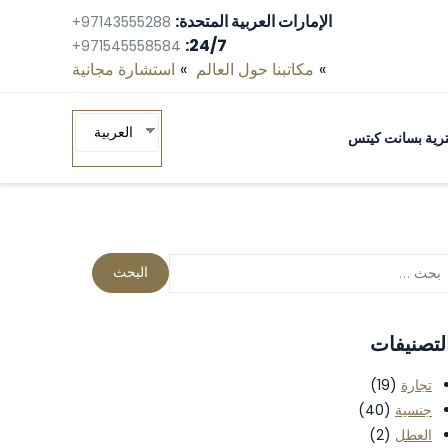
الإمارات العربية المتحدة:
+97143555288
24/7:
+971545558584
مكاتبنا حول العالم
استشارة مجانية‎
العربية
ومترية بسانت كيتس
لتصنيفات
تجارة
(19)
جنسية
(40)
العطل
(2)