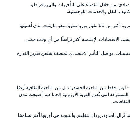
ادي. من خلال القضاء على التأخيرات والبيروقراطية
كاليف النقل والخدمات اللوجستية.
وتشير الدراسات إلى أن فقدان اتفاقية شنغن قد يكلف أوروبا أكثر من 60 مليار يورو سنويا، وهو ما يثبت مدى أهميتها
بحت الاقتصادات الإقليمية أكثر ترابطًا من أي وقت مضى.
نسيات، يواصل التأثير الاقتصادي لمنطقة شنغن تعزيز القدرة
ليس فقط من الناحية الجسدية، بل من الناحية الثقافية أيضًا.
المشتركة التي تُعزز الهوية الأوروبية الجماعية. أصبحت مدن
لثقافات.
 تُزال الحدود، يزداد التفاهم. والنتيجة هي أوروبا أكثر تسامحًا