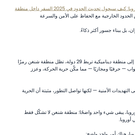
نظام الدخول والخروج الجديد في أوروبا: كيف سيحول تحديث الحدود في 2025 السفر داخل منطقة
لحدود الخارجية مع الحفاظ على الأمن والسرعة
ن، بل ببناء جسور أكثر ذكاءً.
من اتفاق جريء في قرية لوكسمبورغية هادئة عام 1985 إلى منطقة ديناميكية تربط 29 دولة، تظل منطقة شنغن رمزًا
بواب — حرفيًا ومجازيًا — مما مكّن حرية الحركة، وعزز
لتهديدات الأمنية — لكنها تواصل التطور، مثبتة أن الحرية
روبا، يبقى شيء واحد واضحًا: منطقة شنغن لا تشكّل فقط
أوروبا.
با، هناك أمر واحد واضح: