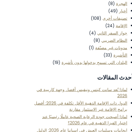
الهجرة
(8)
أخبار
(49)
تصنيفات أخرى
(108)
الإقامة
(24)
جواز السفر الثاني
(4)
النظام الضريبي
(8)
مدونات غير مصنّفة
(1)
التأشيرة
(33)
البلدان التي تسمح بدخولها بدون تأشيرة
(19)
حدث المقالات
لماذا تُعد سانت كيتس ونيفيس أفضل وجهة كاريبية في
2026
الدول ذات الإقامة الذهبية الأقل تكلفة في 2026: أفضل
برامج الإقامة عبر الاستثمار مقارنة
لماذا أصبحت جودة الرعاية الصحية عاملًا رئيسيًا عند
اختيار الفيزا الذهبية في عام 2026؟
إيجابيات وسلبيات العيش في إسبانيا عام 2026: الدليل