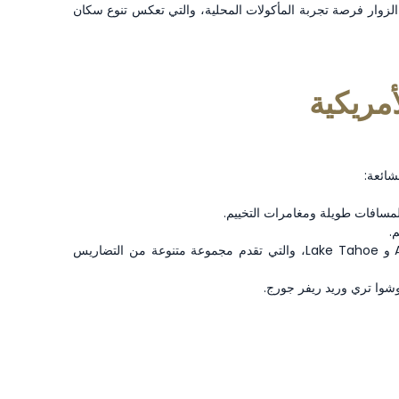
وت الزوار فرصة تجربة المأكولات المحلية، والتي تعكس تنوع سكان
أمريكية
شائعة:
 لمسافات طويلة ومغامرات التخييم.
التزلج والتزحلق على الجليد: يوجد في الولايات المتحدة العديد من منتجعات التزلج ذات المستوى العالمي، مثل Vail و Aspen و Lake Tahoe، والتي تقدم مجموعة متنوعة من التضاريس
شوا تري وريد ريفر جورج.