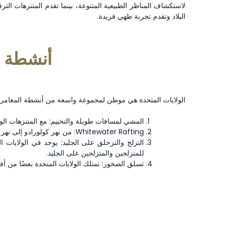
لاستكشاف المناظر الطبيعية المتنوعة، بينما تقدم المتنزهات التر
البلاد وتقدم تجربة طهي فريدة.
أنشطة ال
الولايات المتحدة هي موطن لمجموعة واسعة من أنشطة المغامرات 
المشي لمسافات طويلة والتخييم: مع المتنزهات الوط
Whitewater Rafting: من نهر كولورادو إلى نهر الأفعى، تمتلك الولايات المتحدة بعضًا من أفضل طوافات المياه البيضاء في العالم.
للمتزلجين والمتزلجين على الجليد.
تسلق الصخور: تمتلك الولايات المتحدة بعضًا من 
ا