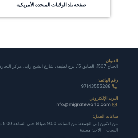
صفحة بلد الولايات المتحدة الأمريكية
العنوان:
الجناح 1507، الطابق 15، برج لطيفة، شارع الشيخ زايد، مركز التجارة 1، دبي، الإمارات العربية المتحدة
رقم الهاتف:
97143555288
البريد الإلكتروني
info@migrateworld.com
ساعات العمل:
من الاثنين إلى الجمعة: من الساعة 9:00 صباحًا حتى الساعة 5:00 مساءً
السبت - الأحد: مغلقة