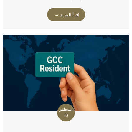
اقرأ المزيد →
أغسطس
10