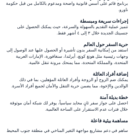
برنامج قائم على أسس قانونية واضحة ومدعوم بالكامل من قبل حكومة
ناورو.
إجراءات سريعة ومبسطة
تتميز عملية التقديم بالسهولة والسرعة، حيث يمكنك الحصول على
جنسيتك الجديدة خلال ٣ إلى ٤ أشهر فقط.
حرية السفر حول العالم
استفد من إمكانية السفر بدون تأشيرة أو الحصول عليها عند الوصول إلى
وجهات رئيسية مثل هونغ كونغ، أيرلندا، سنغافورة، الإمارات العربية
المتحدة، والمملكة المتحدة، مما يمنحك مرونة تنقل عالمية.
إضافة أفراد العائلة
يمكنك ضم الزوج أو الزوجة وأفراد العائلة المؤهلين، بما في ذلك
الوالدين والإخوة، مما يضمن حرية التنقل والأمان لجميع أفراد الأسرة.
خطة بديلة آمنة
احصل على جواز سفر ثانٍ محايد سياسياً، يوفر لك شبكة أمان موثوقة
خلال فترات عدم الاستقرار على الساحة العالمية.
مساهمة بيئية فاعلة
ساهم في دعم مشاريع مواجهة التغير المناخي في منطقة جنوب المحيط