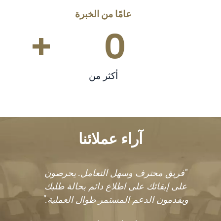
عامًا من الخبرة
+
0
أكثر من
آراء عملائنا
"فريق محترف وسهل التعامل. يحرصون
فريق
على إبقائك على اطلاع دائم بحالة طلبك
جميع 
ويقدمون الدعم المستمر طوال العملية."
الث
ماي