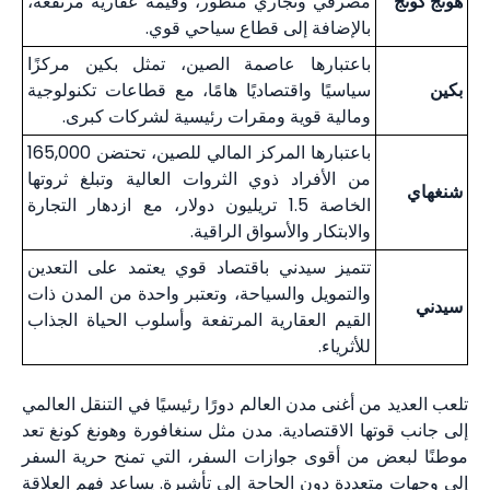
هونج كونج
مصرفي وتجاري متطور، وقيمة عقارية مرتفعة،
بالإضافة إلى قطاع سياحي قوي.
باعتبارها عاصمة الصين، تمثل بكين مركزًا
بكين
سياسيًا واقتصاديًا هامًا، مع قطاعات تكنولوجية
ومالية قوية ومقرات رئيسية لشركات كبرى.
باعتبارها المركز المالي للصين، تحتضن 165,000
من الأفراد ذوي الثروات العالية وتبلغ ثروتها
شنغهاي
الخاصة 1.5 تريليون دولار، مع ازدهار التجارة
والابتكار والأسواق الراقية.
تتميز سيدني باقتصاد قوي يعتمد على التعدين
والتمويل والسياحة، وتعتبر واحدة من المدن ذات
سيدني
القيم العقارية المرتفعة وأسلوب الحياة الجذاب
للأثرياء.
تلعب العديد من أغنى مدن العالم دورًا رئيسيًا في التنقل العالمي
إلى جانب قوتها الاقتصادية. مدن مثل سنغافورة وهونغ كونغ تعد
موطنًا لبعض من أقوى جوازات السفر، التي تمنح حرية السفر
إلى وجهات متعددة دون الحاجة إلى تأشيرة. يساعد فهم العلاقة