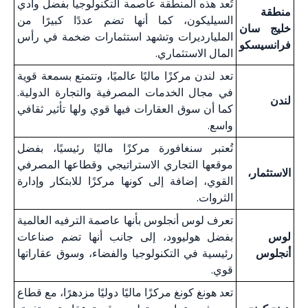
تُعد هذه المنطقة عاصمة التكنولوجيا بفضل وادي
منطقة
السيليكون، كما أنها تضم عددًا كبيرًا من
خليج سان
المليارديرات وتشهد استثمارات ضخمة في رأس
فرانسيسكو
المال الاستثماري.
تعد لندن مركزًا ماليًا عالميًا، وتتمتع بسمعة قوية
في مجال الخدمات المصرفية والتجارة الدولية.
لندن
كما أن سوق العقارات فيها قوي ولها تأثير ثقافي
واسع.
تُعتبر سنغافورة مركزًا ماليًا رئيسيًا، بفضل
موقعها التجاري الاستراتيجي وقطاعها المصرفي
الاستثمار،
القوي، إضافة إلى كونها مركزًا للابتكار وإدارة
الثروات.
تعرف لوس أنجلوس بأنها عاصمة الترفيه العالمية
لوس
بفضل هوليوود، إلى جانب أنها تضم صناعات
أنجلوس
رئيسية في التكنولوجيا والفضاء، وسوق عقاراتها
قوي.
تعد هونغ كونغ مركزًا ماليًا دوليًا مزدهرًا، مع قطاع