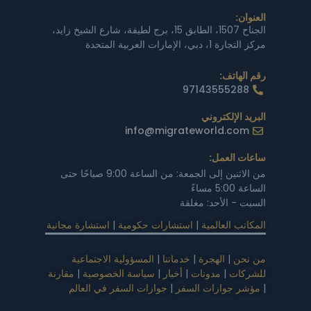
العنوان:
الجناح 1507، الطابق 15، برج لطيفة، شارع الشيخ زايد،
مركز التجارة 1، دبي، الإمارات العربية المتحدة
رقم الهاتف:
97143555288
البريد الإلكتروني
info@migrateworld.com
ساعات العمل:
من الاثنين إلى الجمعة: من الساعة 9:00 صباحًا حتى
الساعة 5:00 مساءً
السبت - الأحد: مغلقة
المكاتب العالمية
|
استشارات حكومية
|
استشارة مجانية
من نحن
|
الهجرة
|
خدماتنا
|
المسؤولية الاجتماعية
للشركات
|
مدونات
|
أخبار
|
سياسة الخصوصية
|
مقارنة
|
مؤشر جوازات السفر
|
جوازات السفر في العالم