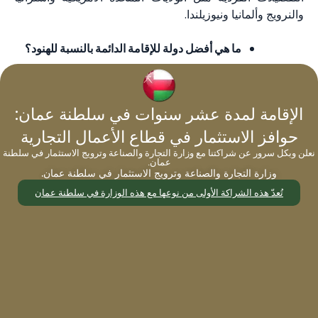
والنرويج وألمانيا ونيوزيلندا.
ما هي أفضل دولة للإقامة الدائمة بالنسبة للهنود؟
تعتبر سنغافورة الخيار الأفضل للهنود الذين يسعون للحصول على
الإقامة الدائمة، فهي تشتهر بمعايير السلامة العالية، وتوفر فرصًا
الإقامة لمدة عشر سنوات في سلطنة عمان:
ممتازة للتوظيف والتعليم، مما يجعلها وجهة مثالية للهنود الذين
حوافز الاستثمار في قطاع الأعمال التجارية
يتطلعون إلى الاستقرار في الخارج.
نعلن وبكل سرور عن شراكتنا مع وزارة التجارة والصناعة وترويج الاستثمار في سلطنة
عمان.
ما هي أفضل دولة أوروبية بالنسبة للهنود؟
وزارة التجارة والصناعة وترويج الاستثمار في سلطنة عمان.
تُعدّ هذه الشراكة الأولى من نوعها مع هذه الوزارة في سلطنة عمان
ألمانيا
النرويج
إسبانيا
البرتغال
مالطا
اليونان
قبرص