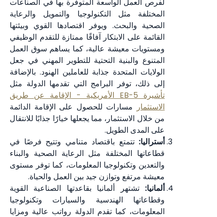
لفرص العمل الواسعة المتوفرة بها في الصناعات
المختلفة مثل التكنولوجيا والتمويل والرعاية
الصحية والبحث. ويوفر اقتصادها القوي وبيئتها
القائمة على الابتكار آفاقًا ممتازة للتقدم الوظيفي
ومستويات معيشة عالية، كما يساهم سوق العمل
المتنوع والبنية التحتية للتطوير المهني في جعل
الولايات المتحدة جذابة للعاملين الهنود. بالإضافة
إلى ذلك، توفر البرامج التي تقدمها الدولة مثل
تأشيرة EB-5 الأمريكية - الإقامة عن طريق
الاستثمار
مسارات للحصول على الإقامة الدائمة
من خلال الاستثمار، مما يجعلها خيارًا جذابًا للانتقال
على المدى الطويل.
أستراليا:
تتمتع باقتصاد متنامي وتتيح فرصًا في
قطاعاتها المختلفة مثل الرعاية الصحية والبناء
والتعدين وتكنولوجيا المعلومات، كما توفر مستوى
معيشة مرتفع وتوازن جيد بين العمل والحياة.
ألمانيا:
تشتهر ألمانيا بقاعدتها الصناعية القوية
وقطاعاتها الهندسية والسيارات وتكنولوجيا
المعلومات، كما تقدم الدولة رواتب عالية ومزايا