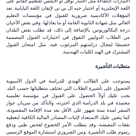
اختبارات الكفاءة مثل اختبار توفل أو الآيلتس للتعليم القائم على
اللغة الإنجليزية أو اختبار جيه ال بي تي لإتقان اللغة اليابانية. تعد
المؤهلات الأكاديمية ضرورية للقبول في مؤسسات التعليم
العالي مثل شهادة الثانوية العامة أو ما يعادلها، وفي بعض الأحيان
درجة البكالوريوس. بالإضافة إلى ذلك، قد تطلب بعض البلدان
من الطلاب الدوليين التفوق في اختبارات القبول المصممة
خصيصًا لمجال دراستهم المرغوب فيه، مثل امتحان القبول
المشترك في الهند لكليات الهندسة.
متطلبات التأشيرة
يستوجب على الطالب الهندي للدراسة في الدول الآسيوية
الحصول على تأشيرة الطلاب التي تختلف متطلباتها حسب البلد.
يجب عليك أولاً الحصول على القبول في مؤسسة تعليمية
معتمدة في بلد الدراسة الذي اخترته، والتأكد من سريان جواز
السفر لمدة ستة شهور على الأقل بعد مدة الإقامة المقصودة،
كما يتعين عليك الاستعداد لإثبات المصادر المالية الكافية لتغطية
نفقات المعيشة، وقد يتطلب الأمر الخضوع لفحص طبي ودفع
رسوم طلب التأشيرة. ومن الضروري استشارة الموقع الرسمي