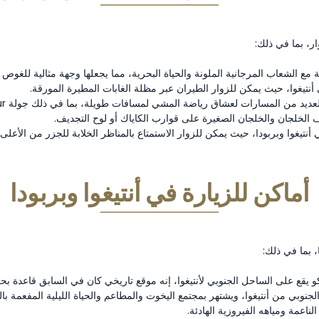
ار، بما في ذلك:
ية مع الشعاب المرجانية الملونة والحياة البحرية، مما يجعلها وجهة مثالية للغو
أنتيغوا، حيث يمكن للزوار الطيران عبر مظلة الغابات المطيرة المورقة.
شاق رياضة المشي لمسافات طويلة، بما في ذلك جولة Antigua Rainforest Canopy Tour و Fig Tree Drive Trail.
 الخلجان والخلجان الصغيرة على قوارب الكاياك أو لوح التجديف.
في أنتيغوا وبربودا، حيث يمكن للزوار الاستمتاع بالمناظر الخلابة للجزر من الأعلى.
أماكن للزيارة في أنتيغوا وبربودا
ا، بما في ذلك:
كو يقع على الساحل الجنوبي لأنتيغوا، إنه موقع تاريخي كان في السابق قاعدة ب
الجنوبي من أنتيغوا، ويشتهر بمجتمع اليخوت والمطاعم والحياة الليلية المفعمة بال
اعمة ومياهه الفيروزية الهادئة.