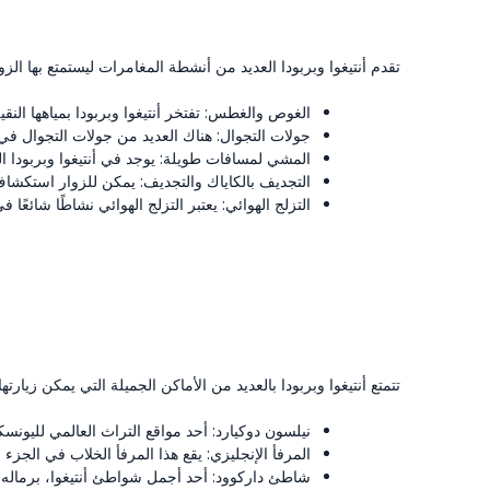
تقدم أنتيغوا وبربودا العديد من أنشطة المغامرات ليستمتع بها الزو
الغوص والغطس: تفتخر أنتيغوا وبربودا بمياهها النق
جولات التجوال: هناك العديد من جولات التجوال في 
المشي لمسافات طويلة: يوجد في أنتيغوا وبربودا العديد من المسارات لع
التجديف بالكاياك والتجديف: يمكن للزوار استكشاف
التزلج الهوائي: يعتبر التزلج الهوائي نشاطًا شائعًا 
تتمتع أنتيغوا وبربودا بالعديد من الأماكن الجميلة التي يمكن زيارته
نيلسون دوكيارد: أحد مواقع التراث العالمي لليونس
المرفأ الإنجليزي: يقع هذا المرفأ الخلاب في الجزء 
شاطئ داركوود: أحد أجمل شواطئ أنتيغوا، برماله الن