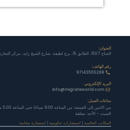
العنوان:
الجناح 1507، الطابق 15، برج لطيفة، شارع الشيخ زايد، مركز التجارة 1، دبي، الإمارات العربية المتحدة
رقم الهاتف:
97143555288
البريد الإلكتروني
info@migrateworld.com
ساعات العمل:
من الاثنين إلى الجمعة: من الساعة 9:00 صباحًا حتى الساعة 5:00 مساءً
السبت - الأحد: مغلقة
المكاتب العالمية
|
استشارات حكومية
|
استشارة مجانية