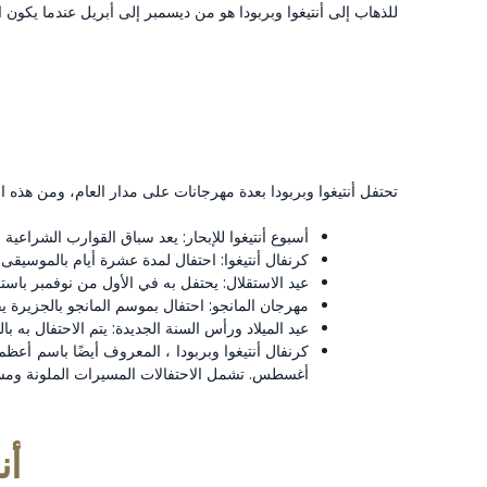
للذهاب إلى أنتيغوا وبربودا هو من ديسمبر إلى أبريل عندما يكون الطقس في أفضل حالاته. 
تحتفل أنتيغوا وبربودا بعدة مهرجانات على مدار العام، ومن هذه ا
أسبوع أنتيغوا للإبحار: يعد سباق القوارب الشراعية 
كرنفال أنتيغوا: احتفال لمدة عشرة أيام بالموسيقى 
عيد الاستقلال: يحتفل به في الأول من نوفمبر با
مهرجان المانجو: احتفال بموسم المانجو بالجزيرة يق
عيد الميلاد ورأس السنة الجديدة: يتم الاحتفال به با
كرنفال أنتيغوا وبربودا ، المعروف أيضًا باسم أعظ
أغسطس. تشمل الاحتفالات المسيرات الملونة ومسا
أن