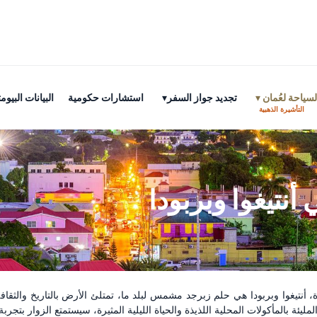
سياحة لعُمان
تجديد جواز السفر
استشارات حكومية
البيانات البي
التأشيرة الذهبية
نتيغوا وبربودا
رة، أنتيغوا وبربودا هي حلم زبرجد مشمس لبلد ما، تمتلئ الأرض بالتاريخ والث
لمليئة بالمأكولات المحلية اللذيذة والحياة الليلية المثيرة، سيستمتع الزوار ب