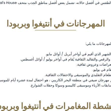
تشمل بعض أفضل مناطق الجذب متحف Admiral’s House و Donkey Sanctuary ومزرعة Betty’s Hope.
المهرجانات في أنتيغوا وبربودا
لمهرجانات ما يلي:
الشهير الذي أقيم في أواخر أبريل / أوائل مايو.
والرقص والتقاليد الثقافية يُقام في أواخر يوليو / أوائل أغسطس.
ستعراضات وعروض ثقافية.
ام في يوليو.
لطعام التقليدي والموسيقى والاحتفالات الثقافية.
م مهرجان صيفي في منطقة البحر الكاريبي ، هو احتفال لمدة عشرة أيام للموسيقى 
بقات الأزياء وموسيقى كاليبسو وسوكا وحفلات الشوارع.
شطة المغامرات في أنتيغوا وبربود